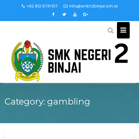
Skip
+62 812 8731 517
info@smkn2binjai.sch.id
to
content
Category:
gambling