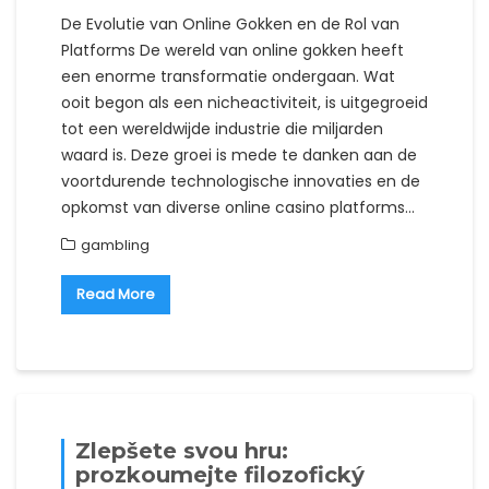
De Evolutie van Online Gokken en de Rol van
Platforms De wereld van online gokken heeft
een enorme transformatie ondergaan. Wat
ooit begon als een nicheactiviteit, is uitgegroeid
tot een wereldwijde industrie die miljarden
waard is. Deze groei is mede te danken aan de
voortdurende technologische innovaties en de
opkomst van diverse online casino platforms…
gambling
Read More
Zlepšete svou hru:
prozkoumejte filozofický