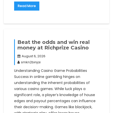
Read More
Beat the odds and win real
money at Richprize Casino
August 6, 2026
smkn2binjai
Understanding Casino Game Probabilities
Success in online gambling hinges on
understanding the inherent probabilities of
various casino games. While luck plays a
significant role, a player’s knowledge of house
edges and payout percentages can influence
their decision-making. Games like blackjack,