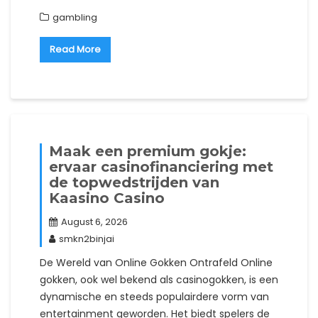
gambling
Read More
Maak een premium gokje:
ervaar casinofinanciering met
de topwedstrijden van
Kaasino Casino
August 6, 2026
smkn2binjai
De Wereld van Online Gokken Ontrafeld Online
gokken, ook wel bekend als casinogokken, is een
dynamische en steeds populairdere vorm van
entertainment geworden. Het biedt spelers de