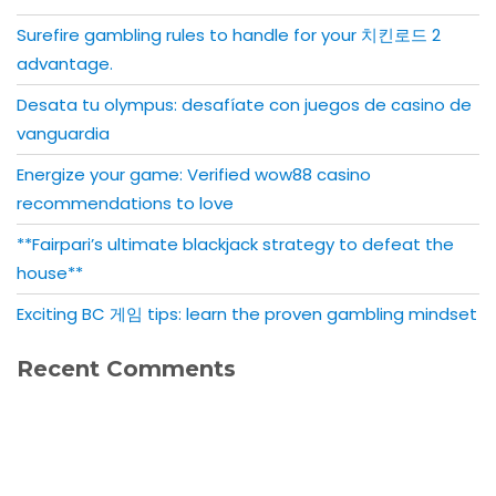
Surefire gambling rules to handle for your 치킨로드 2
advantage.
Desata tu olympus: desafíate con juegos de casino de
vanguardia
Energize your game: Verified wow88 casino
recommendations to love
**Fairpari’s ultimate blackjack strategy to defeat the
house**
Exciting BC 게임 tips: learn the proven gambling mindset
Recent Comments
No comments to show.
https://blog.movv.co/ko/