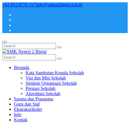
Skip
+62 812 8731 517
info@smkn2binjai.sch.id
to
content
Beranda
Kata Sambutan Kepala Sekolah
Visi dan Misi Sekolah
Struktur Organisasi Sekolah
Prestasi Sekolah
Akreditasi Sekolah
Sarana dan Prasarana
Guru dan Staf
Ekstrakurikuler
Info
Kontak