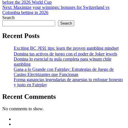
post:
before the 2026 World Cup
navigation
Next
Next:
Maximize your winnings: bonuses for Switzerland vs
post:
Colombia betting in 2026
Search
Search
Recent Posts
Exciting BC 게임 tips: learn the proven gambling mindset
Domina tus activos de juego con el poder de Joker jewels
Domina lo esencial tu guía completa para winum chile
gambling
Gana a lo Grande con Fairplay: Estrategias de Juego de
Casino Electrizantes que Funcionan
Forma ganancias legendarias de apuestas tu enfoque honesto
y justo en Fairplay
Recent Comments
No comments to show.
https://blog.movv.co/ko/
https://vliblogi.emu.ee/
https://loja2.cmbbrasil.com.br/