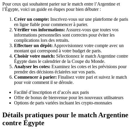
Pour ceux qui souhaitent parier sur le match entre l’Argentine et
l’Égypte, voici un guide en étapes pour bien débuter :
Créer un compte:
Inscrivez-vous sur une plateforme de paris
en ligne fiable pour commencer à parier.
Vérifier vos informations:
Assurez-vous que toutes vos
informations personnelles sont correctes pour éviter les
complications lors des retraits.
Effectuer un dépôt:
Approvisionnez votre compte avec un
montant qui correspond à votre budget de paris.
Choisir votre match:
Sélectionnez le match Argentine contre
Égypte dans le calendrier de la Coupe du Monde.
Analyser les cotes:
Examinez les cotes et les prévisions pour
prendre des décisions éclairées sur vos paris.
Commencer à parier:
Finalisez votre pari et suivez le match
pour voir comment il se déroule.
Facilité d’inscription et d’accès aux paris
Offre de bonus de bienvenue pour les nouveaux utilisateurs
Options de paris variées incluant les crypto-monnaies
Détails pratiques pour le match Argentine
contre Égypte