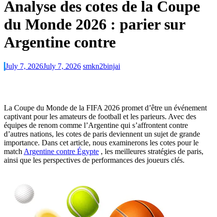
Analyse des cotes de la Coupe
du Monde 2026 : parier sur
Argentine contre
July 7, 2026
July 7, 2026
smkn2binjai
La Coupe du Monde de la FIFA 2026 promet d’être un événement
captivant pour les amateurs de football et les parieurs. Avec des
équipes de renom comme l’Argentine qui s’affrontent contre
d’autres nations, les cotes de paris deviennent un sujet de grande
importance. Dans cet article, nous examinerons les cotes pour le
match
Argentine contre Égypte
, les meilleures stratégies de paris,
ainsi que les perspectives de performances des joueurs clés.