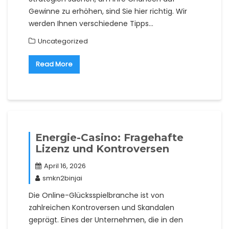
Gewinne zu erhöhen, sind Sie hier richtig. Wir
werden Ihnen verschiedene Tipps…
Uncategorized
Read More
Energie-Casino: Fragehafte
Lizenz und Kontroversen
April 16, 2026
smkn2binjai
Die Online-Glücksspielbranche ist von
zahlreichen Kontroversen und Skandalen
geprägt. Eines der Unternehmen, die in den