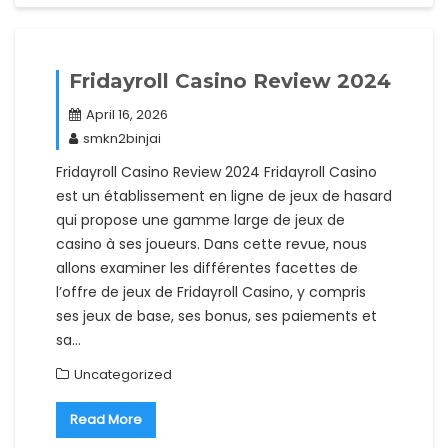
Fridayroll Casino Review 2024
April 16, 2026
smkn2binjai
Fridayroll Casino Review 2024 Fridayroll Casino
est un établissement en ligne de jeux de hasard
qui propose une gamme large de jeux de
casino à ses joueurs. Dans cette revue, nous
allons examiner les différentes facettes de
l’offre de jeux de Fridayroll Casino, y compris
ses jeux de base, ses bonus, ses paiements et
sa…
Uncategorized
Read More