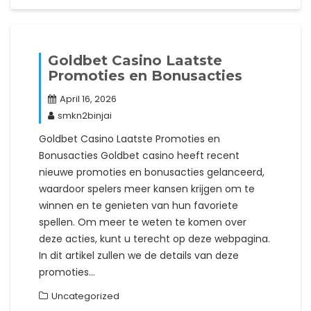
Goldbet Casino Laatste
Promoties en Bonusacties
April 16, 2026
smkn2binjai
Goldbet Casino Laatste Promoties en
Bonusacties Goldbet casino heeft recent
nieuwe promoties en bonusacties gelanceerd,
waardoor spelers meer kansen krijgen om te
winnen en te genieten van hun favoriete
spellen. Om meer te weten te komen over
deze acties, kunt u terecht op deze webpagina.
In dit artikel zullen we de details van deze
promoties…
Uncategorized