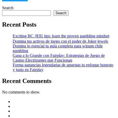
Search
Search
Recent Posts
Exciting BC 게임 tips: learn the proven gambling mindset
Domina tus activos de juego con el poder de Joker jewels
Domina lo esencial tu guía completa para winum chile
gambling
Gana a lo Grande con Fairplay: Estrategias de Juego de
Casino Electrizantes que Funcionan
Forma ganancias legendarias de apuestas tu enfoque honesto
y justo en Fairplay
Recent Comments
No comments to show.
https://blog.movv.co/ko/
https://vliblogi.emu.ee/
https://loja2.cmbbrasil.com.br/
https://kymasgestao.com.br/conteudo/
https://nikosgestao.com.br/fundos-ogin11/