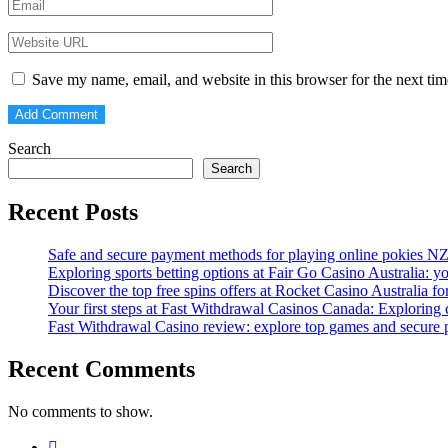
Save my name, email, and website in this browser for the next ti
Search
Search
Recent Posts
Safe and secure payment methods for playing online pokies N
Exploring sports betting options at Fair Go Casino Australia: 
Discover the top free spins offers at Rocket Casino Australia f
Your first steps at Fast Withdrawal Casinos Canada: Exploring
Fast Withdrawal Casino review: explore top games and secure 
Recent Comments
No comments to show.
https://blog.movv.co/ko/
https://vliblogi.emu.ee/