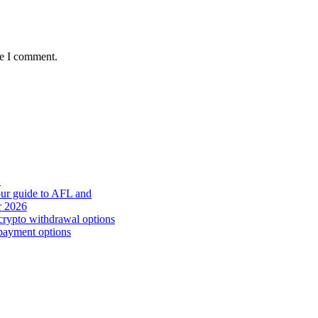
me I comment.
Z
your guide to AFL and
or 2026
 crypto withdrawal options
payment options