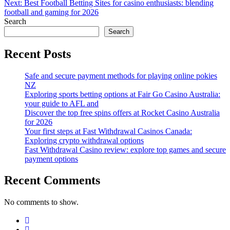
Next
Next:
Best Football Betting Sites for casino enthusiasts: blending
post:
football and gaming for 2026
Search
Search
Recent Posts
Safe and secure payment methods for playing online pokies
NZ
Exploring sports betting options at Fair Go Casino Australia:
your guide to AFL and
Discover the top free spins offers at Rocket Casino Australia
for 2026
Your first steps at Fast Withdrawal Casinos Canada:
Exploring crypto withdrawal options
Fast Withdrawal Casino review: explore top games and secure
payment options
Recent Comments
No comments to show.
https://blog.movv.co/ko/
https://vliblogi.emu.ee/
https://loja2.cmbbrasil.com.br/