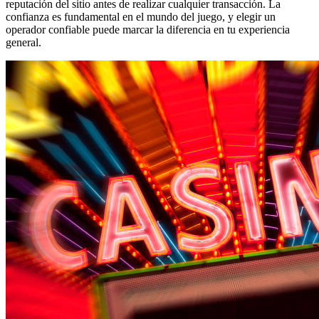
reputación del sitio antes de realizar cualquier transacción. La
confianza es fundamental en el mundo del juego, y elegir un
operador confiable puede marcar la diferencia en tu experiencia
general.