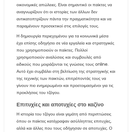
οικονομικές απώλειες. Είναι σημαντικό οι παίκτες να
αναγνωρίζουν ότι οι ιστορίες των άλλων δεν
αντικατοπτρίζουν πάντα την πραγματικότητα και να
παραμένουν προσεκτικοί στις επιλογές τους.
Η δημιουργία περιεχομένου για τα κοινωνικά μέσα
έχει επίσης οδηγήσει σε νέα εργαλεία και στρατηγικές
που χρησιμοποιούν οι παίκτες. Πολλοί
χρησιμοποιούν αναλύσεις και συμβουλές από
ειδικούς που μοιράζονται τις γνώσεις τους online.
Αυτό έχει συμβάλει στη βελτίωση της στρατηγικής και
της τεχνικής των παικτών, επιτρέποντάς τους να
γίνουν πιο ενημερωμένοι και προετοιμασμένοι για τις
προκλήσεις του τζόγου.
Επιτυχίες και αποτυχίες στο καζίνο
Η ιστορία του τζόγου είναι γεμάτη από περιπτώσεις
όπου οι παίκτες κατέγραψαν ασύλληπτες επιτυχίες,
αλλά και άλλες που τους οδήγησαν σε αποτυχίες. Ο