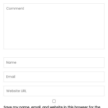
Save my name, email, and website in this browser for the