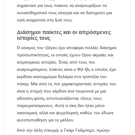
σημαντικό για τους παίκτες να αναγνωρίζουν τα
συναισθηματικά τους κίνητρα και να διατηρούν μια
υγιή ισορροπία στη ζωή τους.
Διάσημοι παίκτες και οι απρόσμενες
ιστορίες τους
Ο κόσμος του τζόγου έχει αποφέρει πολλές διάσημες
προσωπικότητες, οι οποίες έχουν ζήσει ακραίες και
απρόσμενες ιστορίες. Ένας από τους πιο
αναγνωρίσιμους παίκτες είναι ο Φιλ Ιβι, ο οποίος έχει
κερδίσει εκατομμύρια δολάρια στα τραπέζια του
πόκερ. Μία από τις πιο χαρακτηριστικές ιστορίες του
είναι η στιγμή που κέρδισε ένα τουρνουά με μια
αδύνατη φύση, εντυπωσιάζοντας όλους τους
παρευρισκόμενους. Αυτή η νίκη δεν ήταν μόνο
οικονομική, αλλά και ψυχολογική, καθώς του έδωσε
αυτοπεποίθηση για το μέλλον.
Από την άλλη πλευρά, ο Γκάρι Γκίλμπερτ, πρώην