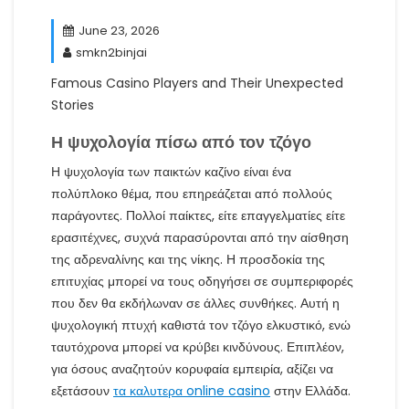
June 23, 2026
smkn2binjai
Famous Casino Players and Their Unexpected
Stories
Η ψυχολογία πίσω από τον τζόγο
Η ψυχολογία των παικτών καζίνο είναι ένα
πολύπλοκο θέμα, που επηρεάζεται από πολλούς
παράγοντες. Πολλοί παίκτες, είτε επαγγελματίες είτε
ερασιτέχνες, συχνά παρασύρονται από την αίσθηση
της αδρεναλίνης και της νίκης. Η προσδοκία της
επιτυχίας μπορεί να τους οδηγήσει σε συμπεριφορές
που δεν θα εκδήλωναν σε άλλες συνθήκες. Αυτή η
ψυχολογική πτυχή καθιστά τον τζόγο ελκυστικό, ενώ
ταυτόχρονα μπορεί να κρύβει κινδύνους. Επιπλέον,
για όσους αναζητούν κορυφαία εμπειρία, αξίζει να
εξετάσουν
τα καλυτερα online casino
στην Ελλάδα.