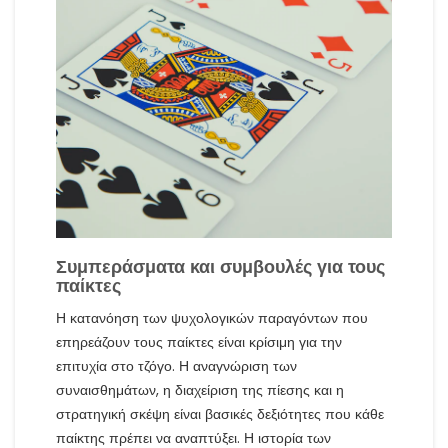
Συμπεράσματα και συμβουλές για τους
παίκτες
Η κατανόηση των ψυχολογικών παραγόντων που
επηρεάζουν τους παίκτες είναι κρίσιμη για την
επιτυχία στο τζόγο. Η αναγνώριση των
συναισθημάτων, η διαχείριση της πίεσης και η
στρατηγική σκέψη είναι βασικές δεξιότητες που κάθε
παίκτης πρέπει να αναπτύξει. Η ιστορία των