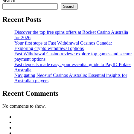
Search
Search
Recent Posts
Discover the top free spins offers at Rocket Casino Australia
for 2026
Your first steps at Fast Withdrawal Casinos Canada:
Exploring crypto withdrawal options
Fast Withdrawal Casino review: explore top games and secure
payment options
Fast deposits made easy: your essential guide to PayID Pokies
Australia
Navigating Neosurf Casinos Australia: Essential insights for
Australian players
Recent Comments
No comments to show.
https://blog.movv.co/ko/
https://vliblogi.emu.ee/
https://loja2.cmbbrasil.com.br/
https://kymasgestao.com.br/conteudo/
https://nikosgestao.com.br/fundos-ogin11/