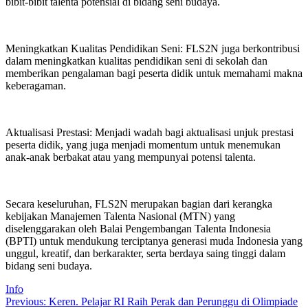
bibit-bibit talenta potensial di bidang seni budaya.
Meningkatkan Kualitas Pendidikan Seni: FLS2N juga berkontribusi
dalam meningkatkan kualitas pendidikan seni di sekolah dan
memberikan pengalaman bagi peserta didik untuk memahami makna
keberagaman.
Aktualisasi Prestasi: Menjadi wadah bagi aktualisasi unjuk prestasi
peserta didik, yang juga menjadi momentum untuk menemukan
anak-anak berbakat atau yang mempunyai potensi talenta.
Secara keseluruhan, FLS2N merupakan bagian dari kerangka
kebijakan Manajemen Talenta Nasional (MTN) yang
diselenggarakan oleh Balai Pengembangan Talenta Indonesia
(BPTI) untuk mendukung terciptanya generasi muda Indonesia yang
unggul, kreatif, dan berkarakter, serta berdaya saing tinggi dalam
bidang seni budaya.
Info
Post
Previous
Previous:
Keren. Pelajar RI Raih Perak dan Perunggu di Olimpiade