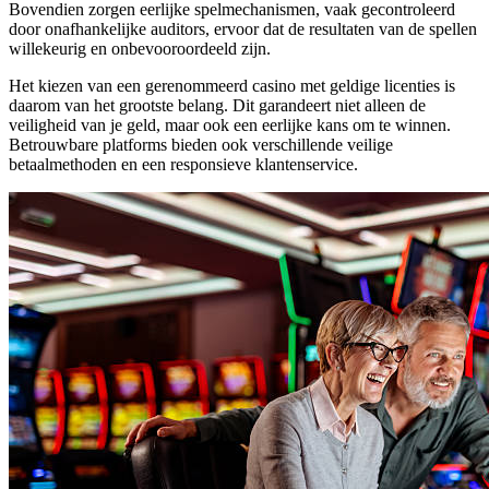
Bovendien zorgen eerlijke spelmechanismen, vaak gecontroleerd
door onafhankelijke auditors, ervoor dat de resultaten van de spellen
willekeurig en onbevooroordeeld zijn.
Het kiezen van een gerenommeerd casino met geldige licenties is
daarom van het grootste belang. Dit garandeert niet alleen de
veiligheid van je geld, maar ook een eerlijke kans om te winnen.
Betrouwbare platforms bieden ook verschillende veilige
betaalmethoden en een responsieve klantenservice.