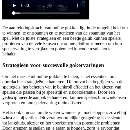
De aantrekkingskracht van online gokken ligt in de mogelijkheid om
te winnen, te ontspannen en te genieten van de spanning van het
spel. Met de juiste strategieën en een beetje geluk kunnen spelers
profiteren van de vele kansen die online platforms bieden om hun
speelervaring te verrijken en potentieel lonende resultaten te
behalen.
Strategieën voor succesvolle gokervaringen
Om het meeste uit online gokken te halen, is het essentieel om
doordachte strategieën te hanteren. Dit omvat het begrijpen van de
spelregels, het beheren van je bankroll effectief en het kiezen van
spellen die passen bij je speelstijl en risicotolerantie. Door een
gedisciplineerde aanpak te hanteren, kunnen spelers hun winkansen
vergroten en hun spelervaring optimaliseren.
Het is ook cruciaal om te weten wanneer je moet stoppen, zowel bij
winst als bij verlies. Dit verantwoordelijke gokgedrag is de sleutel
tot langdurig plezier en het voorkomen van potentiële problemen.
Door grenzen te stellen en je eraan te houden, zorg je ervoor dat