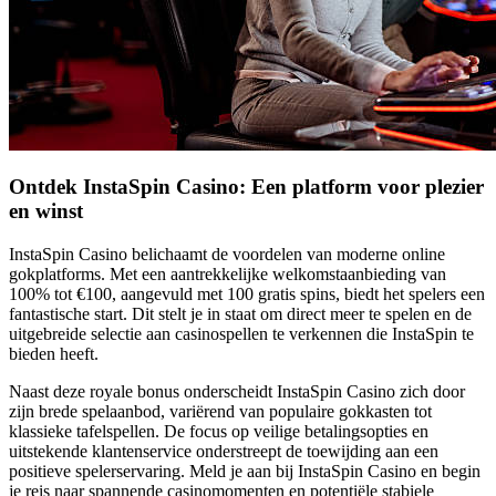
Ontdek InstaSpin Casino: Een platform voor plezier
en winst
InstaSpin Casino belichaamt de voordelen van moderne online
gokplatforms. Met een aantrekkelijke welkomstaanbieding van
100% tot €100, aangevuld met 100 gratis spins, biedt het spelers een
fantastische start. Dit stelt je in staat om direct meer te spelen en de
uitgebreide selectie aan casinospellen te verkennen die InstaSpin te
bieden heeft.
Naast deze royale bonus onderscheidt InstaSpin Casino zich door
zijn brede spelaanbod, variërend van populaire gokkasten tot
klassieke tafelspellen. De focus op veilige betalingsopties en
uitstekende klantenservice onderstreept de toewijding aan een
positieve spelerservaring. Meld je aan bij InstaSpin Casino en begin
je reis naar spannende casinomomenten en potentiële stabiele