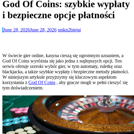
God Of Coins: szybkie wypłaty
i bezpieczne opcje płatności
June 28, 2026
June 28, 2026
smkn2binjai
W świecie gier online, kasyna cieszą się ogromnym uznaniem, a
God Of Coins wyróżnia się jako jedna z najlepszych opcji. Ten
serwis oferuje szeroki wybór gier, w tym automaty, ruletkę oraz
blackjacka, a także szybkie wypłaty i bezpieczne metody płatności.
W niniejszym artykule przyjrzymy się kluczowym aspektom
korzystania z
God Of Coins
, aby gracze mogli w pełni cieszyć się
tym doświadczeniem.