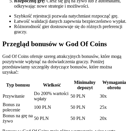
Rozpocznij grę:
Ciesz się grą na żywo lub z automatami,
odkrywając nowe strategie i możliwości.
Szybkość rejestracji pozwala natychmiast rozpocząć grę.
Łatwość walidacji danych zapewnia bezpieczeństwo wypłat.
Różnorodność gier dostosowuje się do różnych preferencji
graczy.
Przegląd bonusów w God Of Coins
God Of Coins oferuje szereg atrakcyjnych bonusów, które mogą
pozytywnie wpłynąć na doświadczenia graczy. Poniżej
przedstawiamy szczegóły dotyczące bonusów, które można
uzyskać:
Minimalny
Wymagania
Typ bonusu
Wielkość
depozyt
obrotu
Do 200% wartości
Przywitanie
50 PLN
30x
wpłaty
Bonus za
100 PLN
50 PLN
25x
polecenie
Bonus na grę na
50 PLN
50 PLN
20x
żywo