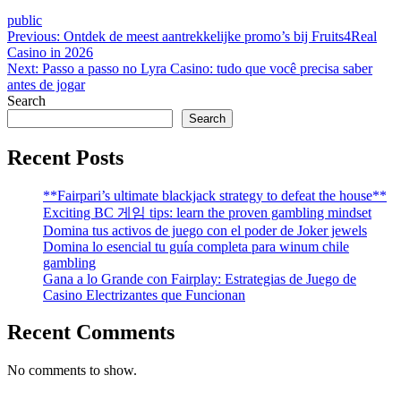
public
Post
Previous
Previous:
Ontdek de meest aantrekkelijke promo’s bij Fruits4Real
post:
Casino in 2026
navigation
Next
Next:
Passo a passo no Lyra Casino: tudo que você precisa saber
post:
antes de jogar
Search
Search
Recent Posts
**Fairpari’s ultimate blackjack strategy to defeat the house**
Exciting BC 게임 tips: learn the proven gambling mindset
Domina tus activos de juego con el poder de Joker jewels
Domina lo esencial tu guía completa para winum chile
gambling
Gana a lo Grande con Fairplay: Estrategias de Juego de
Casino Electrizantes que Funcionan
Recent Comments
No comments to show.
https://blog.movv.co/ko/