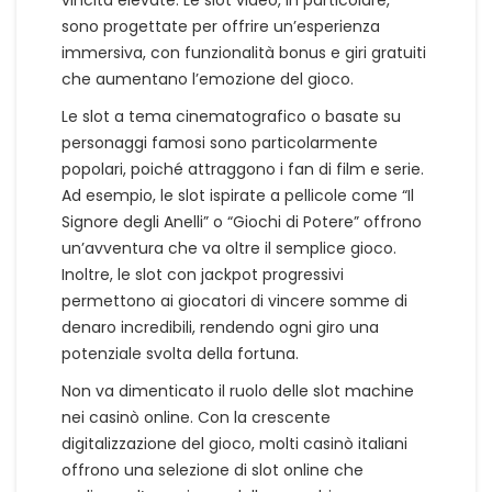
vincita elevate. Le slot video, in particolare,
sono progettate per offrire un’esperienza
immersiva, con funzionalità bonus e giri gratuiti
che aumentano l’emozione del gioco.
Le slot a tema cinematografico o basate su
personaggi famosi sono particolarmente
popolari, poiché attraggono i fan di film e serie.
Ad esempio, le slot ispirate a pellicole come “Il
Signore degli Anelli” o “Giochi di Potere” offrono
un’avventura che va oltre il semplice gioco.
Inoltre, le slot con jackpot progressivi
permettono ai giocatori di vincere somme di
denaro incredibili, rendendo ogni giro una
potenziale svolta della fortuna.
Non va dimenticato il ruolo delle slot machine
nei casinò online. Con la crescente
digitalizzazione del gioco, molti casinò italiani
offrono una selezione di slot online che