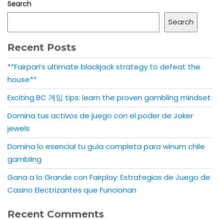
Search
Search
Recent Posts
**Fairpari’s ultimate blackjack strategy to defeat the
house**
Exciting BC 게임 tips: learn the proven gambling mindset
Domina tus activos de juego con el poder de Joker
jewels
Domina lo esencial tu guía completa para winum chile
gambling
Gana a lo Grande con Fairplay: Estrategias de Juego de
Casino Electrizantes que Funcionan
Recent Comments