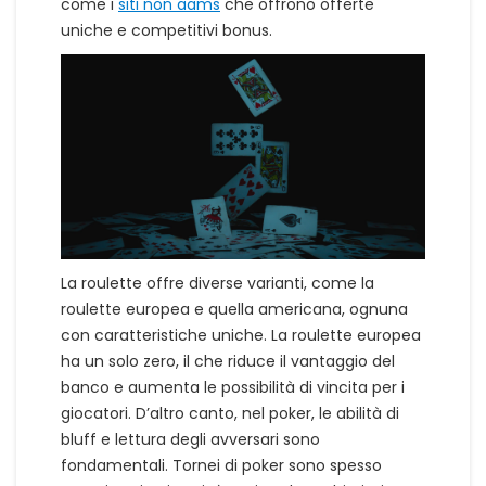
come i
siti non aams
che offrono offerte
uniche e competitivi bonus.
La roulette offre diverse varianti, come la
roulette europea e quella americana, ognuna
con caratteristiche uniche. La roulette europea
ha un solo zero, il che riduce il vantaggio del
banco e aumenta le possibilità di vincita per i
giocatori. D’altro canto, nel poker, le abilità di
bluff e lettura degli avversari sono
fondamentali. Tornei di poker sono spesso