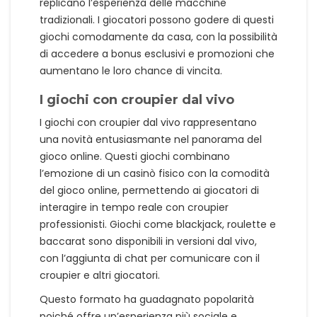
replicano l’esperienza delle macchine
tradizionali. I giocatori possono godere di questi
giochi comodamente da casa, con la possibilità
di accedere a bonus esclusivi e promozioni che
aumentano le loro chance di vincita.
I giochi con croupier dal vivo
I giochi con croupier dal vivo rappresentano
una novità entusiasmante nel panorama del
gioco online. Questi giochi combinano
l’emozione di un casinò fisico con la comodità
del gioco online, permettendo ai giocatori di
interagire in tempo reale con croupier
professionisti. Giochi come blackjack, roulette e
baccarat sono disponibili in versioni dal vivo,
con l’aggiunta di chat per comunicare con il
croupier e altri giocatori.
Questo formato ha guadagnato popolarità
poiché offre un’esperienza più sociale e