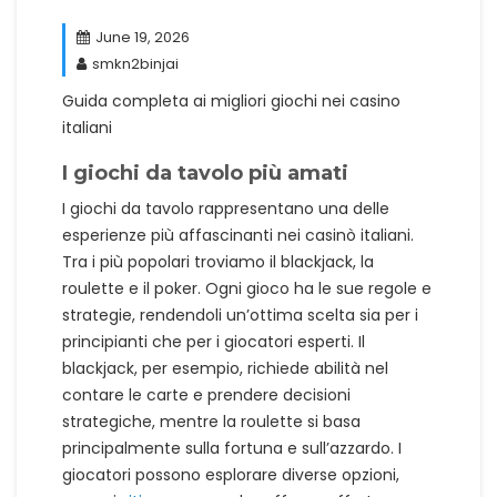
June 19, 2026
smkn2binjai
Guida completa ai migliori giochi nei casino
italiani
I giochi da tavolo più amati
I giochi da tavolo rappresentano una delle
esperienze più affascinanti nei casinò italiani.
Tra i più popolari troviamo il blackjack, la
roulette e il poker. Ogni gioco ha le sue regole e
strategie, rendendoli un’ottima scelta sia per i
principianti che per i giocatori esperti. Il
blackjack, per esempio, richiede abilità nel
contare le carte e prendere decisioni
strategiche, mentre la roulette si basa
principalmente sulla fortuna e sull’azzardo. I
giocatori possono esplorare diverse opzioni,