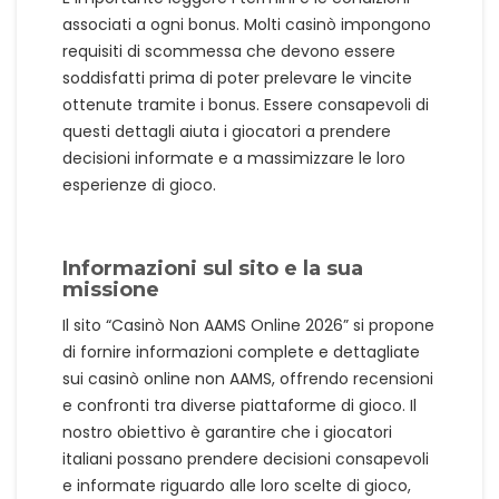
associati a ogni bonus. Molti casinò impongono
requisiti di scommessa che devono essere
soddisfatti prima di poter prelevare le vincite
ottenute tramite i bonus. Essere consapevoli di
questi dettagli aiuta i giocatori a prendere
decisioni informate e a massimizzare le loro
esperienze di gioco.
Informazioni sul sito e la sua
missione
Il sito “Casinò Non AAMS Online 2026” si propone
di fornire informazioni complete e dettagliate
sui casinò online non AAMS, offrendo recensioni
e confronti tra diverse piattaforme di gioco. Il
nostro obiettivo è garantire che i giocatori
italiani possano prendere decisioni consapevoli
e informate riguardo alle loro scelte di gioco,