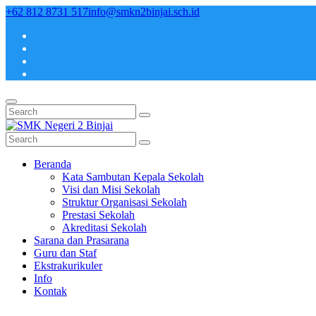
Skip
+62 812 8731 517
info@smkn2binjai.sch.id
to
content
Beranda
Kata Sambutan Kepala Sekolah
Visi dan Misi Sekolah
Struktur Organisasi Sekolah
Prestasi Sekolah
Akreditasi Sekolah
Sarana dan Prasarana
Guru dan Staf
Ekstrakurikuler
Info
Kontak