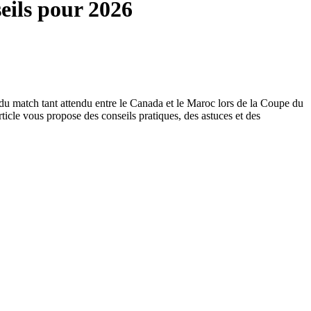
eils pour 2026
 du match tant attendu entre le Canada et le Maroc lors de la Coupe du
rticle vous propose des conseils pratiques, des astuces et des