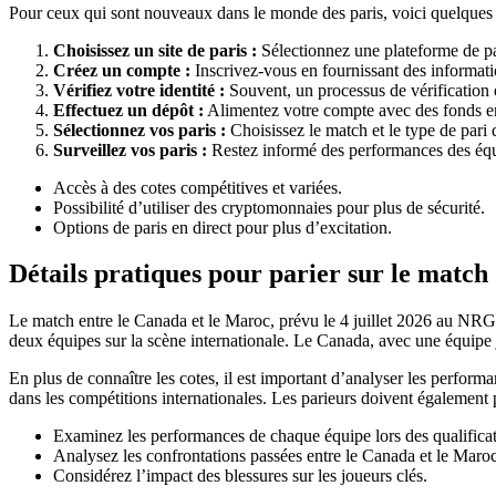
Pour ceux qui sont nouveaux dans le monde des paris, voici quelques 
Choisissez un site de paris :
Sélectionnez une plateforme de par
Créez un compte :
Inscrivez-vous en fournissant des informat
Vérifiez votre identité :
Souvent, un processus de vérification e
Effectuez un dépôt :
Alimentez votre compte avec des fonds en
Sélectionnez vos paris :
Choisissez le match et le type de pari
Surveillez vos paris :
Restez informé des performances des équi
Accès à des cotes compétitives et variées.
Possibilité d’utiliser des cryptomonnaies pour plus de sécurité.
Options de paris en direct pour plus d’excitation.
Détails pratiques pour parier sur le matc
Le match entre le Canada et le Maroc, prévu le 4 juillet 2026 au NRG 
deux équipes sur la scène internationale. Le Canada, avec une équipe je
En plus de connaître les cotes, il est important d’analyser les perfor
dans les compétitions internationales. Les parieurs doivent également p
Examinez les performances de chaque équipe lors des qualificat
Analysez les confrontations passées entre le Canada et le Maroc
Considérez l’impact des blessures sur les joueurs clés.