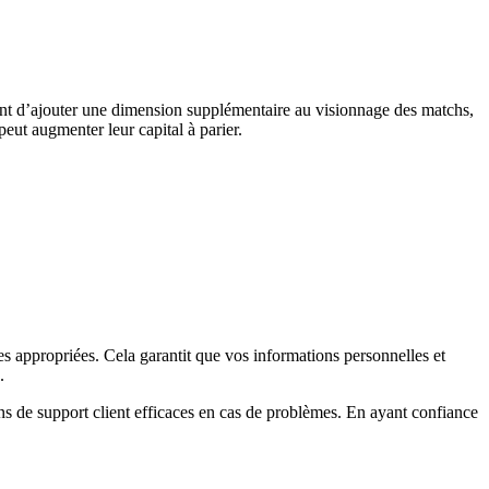
ttent d’ajouter une dimension supplémentaire au visionnage des matchs,
eut augmenter leur capital à parier.
nces appropriées. Cela garantit que vos informations personnelles et
.
tions de support client efficaces en cas de problèmes. En ayant confiance