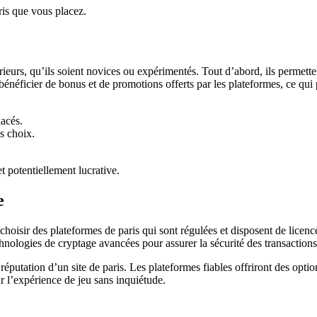
ris que vous placez.
arieurs, qu’ils soient novices ou expérimentés. Tout d’abord, ils perme
énéficier de bonus et de promotions offerts par les plateformes, ce qui p
lacés.
s choix.
et potentiellement lucrative.
e
de choisir des plateformes de paris qui sont régulées et disposent de lice
chnologies de cryptage avancées pour assurer la sécurité des transactions
 la réputation d’un site de paris. Les plateformes fiables offriront des op
ur l’expérience de jeu sans inquiétude.