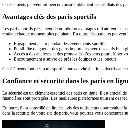
Ces éléments peuvent influencer considérablement les résultats des pa
Avantages clés des paris sportifs
Les paris sportifs présentent de nombreux avantages qui attirent les p
rendant chaque moment plus palpitant. En outre, les parieurs peuvent b
Engagement accru pendant les événements sportifs.
Possibilité de gagner des gains importants avec des paris bien p
Accès à des analyses et des pronostics d’experts pour affiner vo
Encouragement à suivre de près les équipes et les joueurs.
Ces éléments font des paris sportifs une activité à la fois divertissante 
Confiance et sécurité dans les paris en lign
La sécurité est un élément essentiel des paris en ligne. Il est crucial 
financières sont protégées. Les meilleures plateformes utilisent des te
En outre, il est conseillé de lire les avis des utilisateurs pour évaluer
dans la sécurité de votre site de paris, vous pourrez vous concentrer s