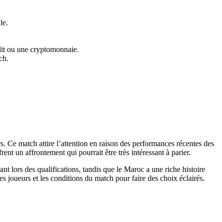
le.
dit ou une cryptomonnaie.
ch.
. Ce match attire l’attention en raison des performances récentes des
nt un affrontement qui pourrait être très intéressant à parier.
t lors des qualifications, tandis que le Maroc a une riche histoire
s joueurs et les conditions du match pour faire des choix éclairés.