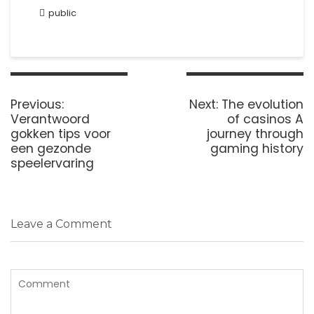
public
Post
navigation
Previous
Next
Previous:
Next:
The evolution
post:
post:
Verantwoord
of casinos A
gokken tips voor
journey through
een gezonde
gaming history
speelervaring
Leave a Comment