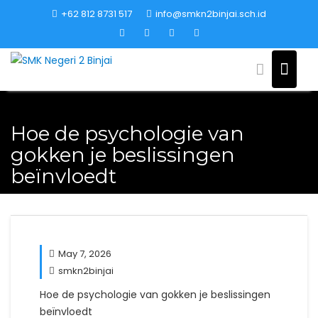
Skip
+62 812 8731 517
info@smkn2binjai.sch.id
to
content
Hoe de psychologie van
gokken je beslissingen
beïnvloedt
May 7, 2026
smkn2binjai
Hoe de psychologie van gokken je beslissingen
beïnvloedt