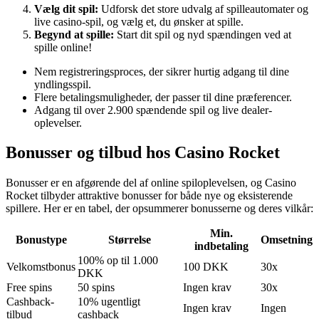
Vælg dit spil:
Udforsk det store udvalg af spilleautomater og
live casino-spil, og vælg et, du ønsker at spille.
Begynd at spille:
Start dit spil og nyd spændingen ved at
spille online!
Nem registreringsproces, der sikrer hurtig adgang til dine
yndlingsspil.
Flere betalingsmuligheder, der passer til dine præferencer.
Adgang til over 2.900 spændende spil og live dealer-
oplevelser.
Bonusser og tilbud hos Casino Rocket
Bonusser er en afgørende del af online spiloplevelsen, og Casino
Rocket tilbyder attraktive bonusser for både nye og eksisterende
spillere. Her er en tabel, der opsummerer bonusserne og deres vilkår:
Min.
Bonustype
Størrelse
Omsetning
indbetaling
100% op til 1.000
Velkomstbonus
100 DKK
30x
DKK
Free spins
50 spins
Ingen krav
30x
Cashback-
10% ugentligt
Ingen krav
Ingen
tilbud
cashback