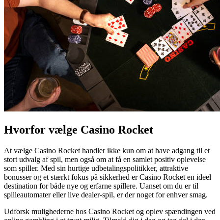
Hvorfor vælge Casino Rocket
At vælge Casino Rocket handler ikke kun om at have adgang til et
stort udvalg af spil, men også om at få en samlet positiv oplevelse
som spiller. Med sin hurtige udbetalingspolitikker, attraktive
bonusser og et stærkt fokus på sikkerhed er Casino Rocket en ideel
destination for både nye og erfarne spillere. Uanset om du er til
spilleautomater eller live dealer-spil, er der noget for enhver smag.
Udforsk mulighederne hos Casino Rocket og oplev spændingen ved