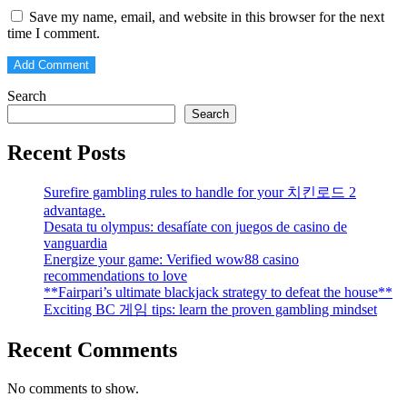
Save my name, email, and website in this browser for the next
time I comment.
Search
Search
Recent Posts
Surefire gambling rules to handle for your 치킨로드 2
advantage.
Desata tu olympus: desafíate con juegos de casino de
vanguardia
Energize your game: Verified wow88 casino
recommendations to love
**Fairpari’s ultimate blackjack strategy to defeat the house**
Exciting BC 게임 tips: learn the proven gambling mindset
Recent Comments
No comments to show.
https://blog.movv.co/ko/