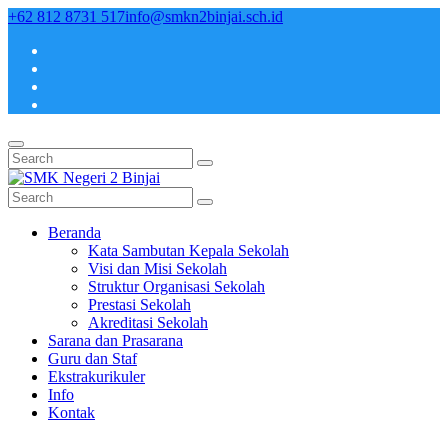
Skip
+62 812 8731 517
info@smkn2binjai.sch.id
to
content
Beranda
Kata Sambutan Kepala Sekolah
Visi dan Misi Sekolah
Struktur Organisasi Sekolah
Prestasi Sekolah
Akreditasi Sekolah
Sarana dan Prasarana
Guru dan Staf
Ekstrakurikuler
Info
Kontak