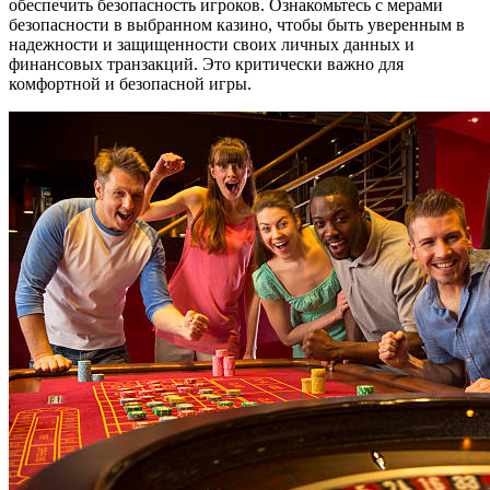
обеспечить безопасность игроков. Ознакомьтесь с мерами
безопасности в выбранном казино, чтобы быть уверенным в
надежности и защищенности своих личных данных и
финансовых транзакций. Это критически важно для
комфортной и безопасной игры.