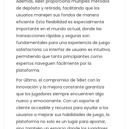
Además, 1xBet proporciona múltiples métodos
de depósito y retirada, facilitando que los
usuarios manejen sus fondos de manera
eficiente. Esta flexibilidad es especialmente
importante en el mundo actual, donde las
transacciones rápidas y seguras son
fundamentales para una experiencia de juego
satisfactoria. La interfaz de usuario es intuitiva,
permitiendo que tanto principiantes como
expertos naveguen fácilmente por la
plataforma.
Por último, el compromiso de 1xBet con la
innovación y la mejora constante garantiza
que los jugadores siempre encuentren algo
nuevo y emocionante. Con un soporte al
cliente accesible y recursos para ayudar a los
usuarios a mejorar sus habilidades de juego, la
plataforma no solo es un lugar para apostar,
sino también un espacio donde los jugadores