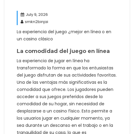
July 9, 2026
smkn2binjai
La experiencia del juego ¿mejor en línea o en
un casino clásico
La comodidad del juego en línea
La experiencia de jugar en línea ha
transformado la forma en que los entusiastas
del juego disfrutan de sus actividades favoritas.
Una de las ventajas más significativas es la
comodidad que ofrece. Los jugadores pueden
acceder a sus juegos preferidos desde la
comodidad de su hogar, sin necesidad de
desplazarse a un casino físico. Esto permite a
los usuarios jugar en cualquier momento, ya
sea durante un descanso en el trabajo o en la
tranquilidad de su casa, lo que es