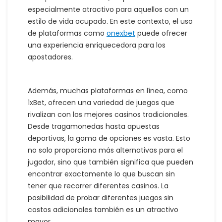
especialmente atractivo para aquellos con un
estilo de vida ocupado. En este contexto, el uso
de plataformas como
onexbet
puede ofrecer
una experiencia enriquecedora para los
apostadores.
Además, muchas plataformas en línea, como
1xBet, ofrecen una variedad de juegos que
rivalizan con los mejores casinos tradicionales.
Desde tragamonedas hasta apuestas
deportivas, la gama de opciones es vasta. Esto
no solo proporciona más alternativas para el
jugador, sino que también significa que pueden
encontrar exactamente lo que buscan sin
tener que recorrer diferentes casinos. La
posibilidad de probar diferentes juegos sin
costos adicionales también es un atractivo
mayor.