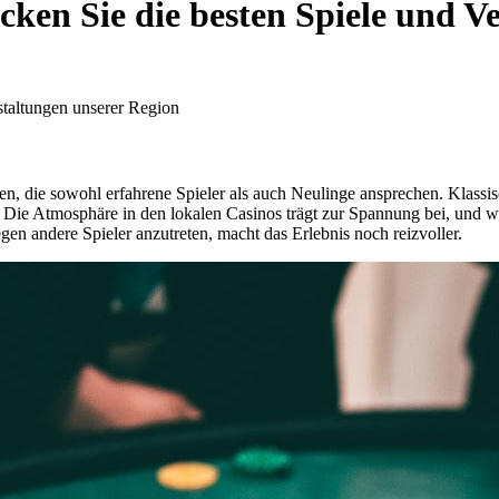
cken Sie die besten Spiele und V
staltungen unserer Region
en, die sowohl erfahrene Spieler als auch Neulinge ansprechen. Klassis
k. Die Atmosphäre in den lokalen Casinos trägt zur Spannung bei, und
egen andere Spieler anzutreten, macht das Erlebnis noch reizvoller.