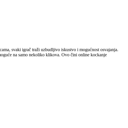
icama, svaki igrač traži uzbudljivo iskustvo i mogućnost osvajanja.
e moguće na samo nekoliko klikova. Ovo čini online kockanje