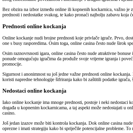
Bez obzira na izbor između online ili kopnenih kockarnica, važno je zn
prednosti i nedostatke svakog, te kako pronaći najbolju zabavu koja 
Prednosti online kockanja
Online kockanje nudi brojne prednosti koje privlače igrače. Prvo, dos
one s busy rasporedima. Osim toga, online casina često nude širok spekt
Osim raznovrsnosti igara, online casina često nude atraktivne bonuse 
ponude omogućuju igračima da produže svoje vrijeme igranja i poveća
promocije.
Sigurnost i anonimnost su još jedne važne prednosti online kockanja. I
koristi napredne tehnologije šifriranja kako bi zaštitili podatke igr
Nedostaci online kockanja
Iako online kockanje ima mnoge prednosti, postoje i neki nedostaci koje
događa u kopnenim kockarnicama, a taj aspekt može nedostajati u onl
casino.
Još jedan izazov može biti kontrola kockanja. Dok online casina nud
oprezne i imati strategiju kako bi spriječile potencijalne probleme. To m