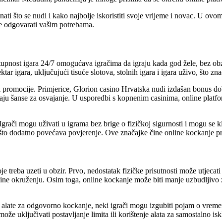
ati što se nudi i kako najbolje iskoristiti svoje vrijeme i novac. U ov
će odgovarati vašim potrebama.
tupnost igara 24/7 omogućava igračima da igraju kada god žele, bez obzir
ar igara, uključujući tisuće slotova, stolnih igara i igara uživo, što zn
i promocije. Primjerice, Glorion casino Hrvatska nudi izdašan bonus do
ju šanse za osvajanje. U usporedbi s kopnenim casinima, online platf
grači mogu uživati u igrama bez brige o fizičkoj sigurnosti i mogu se k
ača, što dodatno povećava povjerenje. Ove značajke čine online kockanje
 treba uzeti u obzir. Prvo, nedostatak fizičke prisutnosti može utjecati 
ine okruženju. Osim toga, online kockanje može biti manje uzbudljivo z
e alate za odgovorno kockanje, neki igrači mogu izgubiti pojam o vrem
ože uključivati postavljanje limita ili korištenje alata za samostalno isk