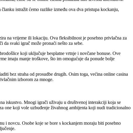
om članku istražit ćemo razlike između ova dva pristupa kockanju,
a na vrijeme ili lokaciju. Ova fleksibilnost je posebno privlačna za
ači da svaki igrač može pronaći nešto za sebe.
brodošlice koji uključuje besplatne vrtnje i novčane bonuse. Ove
orme imaju manje troškove, što im omogućuje da ponude bolje
laditi bez straha od prosudbe drugih. Osim toga, većina online casina
 privlačnim izborom za mnoge.
na iskustvo. Mnogi igrači uživaju u društvenoj interakciji koja se
a one koji vole uzbuđenje živahnog ambijenta koji nudi tradicionalno
enu i novcu. Osobe koje se bore s kockanjem moraju biti posebno
ljučenje.