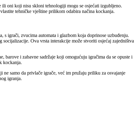
ili oni koji nisu skloni tehnologiji mogu se osjećati izgubljeno.
 vlastite tehničke vještine prilikom odabira načina kockanja.
tna, s igrači, zvucima automata i glazbom koja doprinose uzbuđenju.
ocijalizacije. Ova vrsta interakcije može stvoriti osjećaj zajedništva
e, barove i zabavne sadržaje koji omogućuju igračima da se opuste i
ak kockanja.
i ne samo da privlače igrače, već im pružaju priliku za osvajanje
nog igranja.