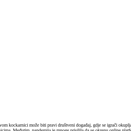
vom kockarnici može biti pravi društveni događaj, gdje se igrači okuplj
nicima. Međutim, pandemija je mnoge prisilila da se okrenu online platf