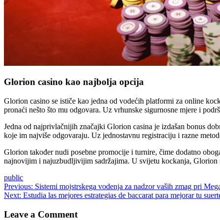
Glorion casino kao najbolja opcija
Glorion casino se ističe kao jedna od vodećih platformi za online ko
pronaći nešto što mu odgovara. Uz vrhunske sigurnosne mjere i podršk
Jedna od najprivlačnijih značajki Glorion casina je izdašan bonus dobr
koje im najviše odgovaraju. Uz jednostavnu registraciju i razne metode
Glorion također nudi posebne promocije i turnire, čime dodatno obogaću
najnovijim i najuzbudljivijim sadržajima. U svijetu kockanja, Glorion s
public
Post
Previous
Previous:
Sistemi mojstrskega vodenja za nadzor vaših zmag pri Meg
Next
post:
Next:
Estudia las mejores estrategias de baccarat para mejorar tu sue
navigation
post:
Leave a Comment