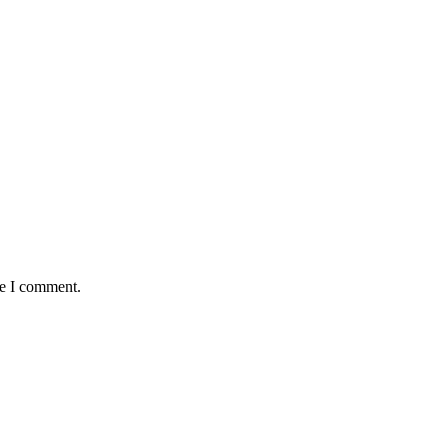
me I comment.