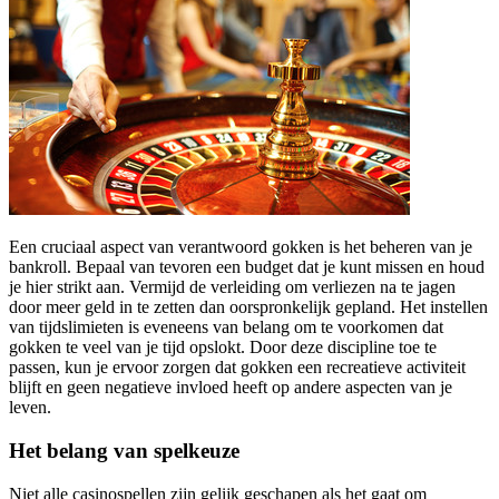
Een cruciaal aspect van verantwoord gokken is het beheren van je
bankroll. Bepaal van tevoren een budget dat je kunt missen en houd
je hier strikt aan. Vermijd de verleiding om verliezen na te jagen
door meer geld in te zetten dan oorspronkelijk gepland. Het instellen
van tijdslimieten is eveneens van belang om te voorkomen dat
gokken te veel van je tijd opslokt. Door deze discipline toe te
passen, kun je ervoor zorgen dat gokken een recreatieve activiteit
blijft en geen negatieve invloed heeft op andere aspecten van je
leven.
Het belang van spelkeuze
Niet alle casinospellen zijn gelijk geschapen als het gaat om