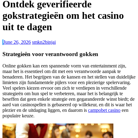
Ontdek geverifieerde
gokstrategieën om het casino
uit te dagen
June 26, 2026
smkn2binjai
Strategieën voor verantwoord gokken
Online gokken kan een spannende vorm van entertainment zijn,
maar het is essentieel om dit met een verantwoorde aanpak te
benaderen. Het begrijpen van de kansen en het stellen van duidelijke
limieten zijn fundamentele pijlers voor een plezierige spelervaring.
Veel spelers kiezen ervoor om zich te verdiepen in verschillende
strategieën om hun spel te verbeteren, maar het is belangrijk te
beseffen dat geen enkele strategie een gegarandeerde winst biedt; de
aard van casinospellen is gebaseerd op willekeur, en dit is waar het
plezier en de uitdaging liggen, en daarom is
campobet casino
een
populaire keuze.