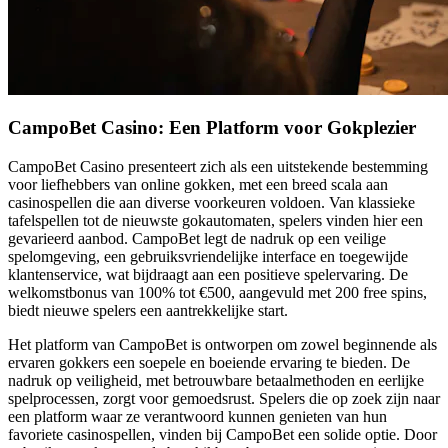
CampoBet Casino: Een Platform voor Gokplezier
CampoBet Casino presenteert zich als een uitstekende bestemming
voor liefhebbers van online gokken, met een breed scala aan
casinospellen die aan diverse voorkeuren voldoen. Van klassieke
tafelspellen tot de nieuwste gokautomaten, spelers vinden hier een
gevarieerd aanbod. CampoBet legt de nadruk op een veilige
spelomgeving, een gebruiksvriendelijke interface en toegewijde
klantenservice, wat bijdraagt aan een positieve spelervaring. De
welkomstbonus van 100% tot €500, aangevuld met 200 free spins,
biedt nieuwe spelers een aantrekkelijke start.
Het platform van CampoBet is ontworpen om zowel beginnende als
ervaren gokkers een soepele en boeiende ervaring te bieden. De
nadruk op veiligheid, met betrouwbare betaalmethoden en eerlijke
spelprocessen, zorgt voor gemoedsrust. Spelers die op zoek zijn naar
een platform waar ze verantwoord kunnen genieten van hun
favoriete casinospellen, vinden bij CampoBet een solide optie. Door