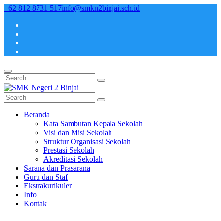
Skip
+62 812 8731 517
info@smkn2binjai.sch.id
to
content
Beranda
Kata Sambutan Kepala Sekolah
Visi dan Misi Sekolah
Struktur Organisasi Sekolah
Prestasi Sekolah
Akreditasi Sekolah
Sarana dan Prasarana
Guru dan Staf
Ekstrakurikuler
Info
Kontak