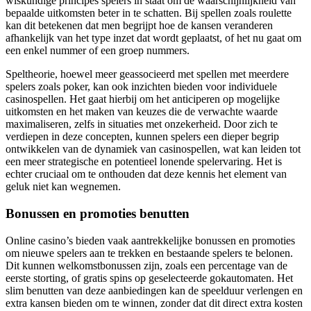
wiskundige principes spelers in staat om de waarschijnlijkheid van
bepaalde uitkomsten beter in te schatten. Bij spellen zoals roulette
kan dit betekenen dat men begrijpt hoe de kansen veranderen
afhankelijk van het type inzet dat wordt geplaatst, of het nu gaat om
een enkel nummer of een groep nummers.
Speltheorie, hoewel meer geassocieerd met spellen met meerdere
spelers zoals poker, kan ook inzichten bieden voor individuele
casinospellen. Het gaat hierbij om het anticiperen op mogelijke
uitkomsten en het maken van keuzes die de verwachte waarde
maximaliseren, zelfs in situaties met onzekerheid. Door zich te
verdiepen in deze concepten, kunnen spelers een dieper begrip
ontwikkelen van de dynamiek van casinospellen, wat kan leiden tot
een meer strategische en potentieel lonende spelervaring. Het is
echter cruciaal om te onthouden dat deze kennis het element van
geluk niet kan wegnemen.
Bonussen en promoties benutten
Online casino’s bieden vaak aantrekkelijke bonussen en promoties
om nieuwe spelers aan te trekken en bestaande spelers te belonen.
Dit kunnen welkomstbonussen zijn, zoals een percentage van de
eerste storting, of gratis spins op geselecteerde gokautomaten. Het
slim benutten van deze aanbiedingen kan de speelduur verlengen en
extra kansen bieden om te winnen, zonder dat dit direct extra kosten