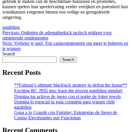
gebruik te maken van de beschikbare bonussen en promoties,
kunnen spelers hun speelervaring verder verrijken en potentieel hun
winstkansen vergroten binnen een veilige en gereguleerde
omgeving.
gambling
Post
Previous
Previous:
Ontketen de adrenalinekick tactisch gokken voor
post:
uitstekende rendementen
navigation
Next
Next:
Verbeter je spel: Top casinostrategieën om meer te beheren en
post:
te winnen
Search
Search
Recent Posts
**Fairpari’s ultimate blackjack strategy to defeat the house**
Exciting BC 게임 tips: learn the proven gambling mindset
Domina tus activos de juego con el poder de Joker jewels
Domina lo esencial tu guía completa para winum chile
gambling
Gana a lo Grande con Fairplay: Estrategias de Juego de
Casino Electrizantes que Funcionan
Recent Comments