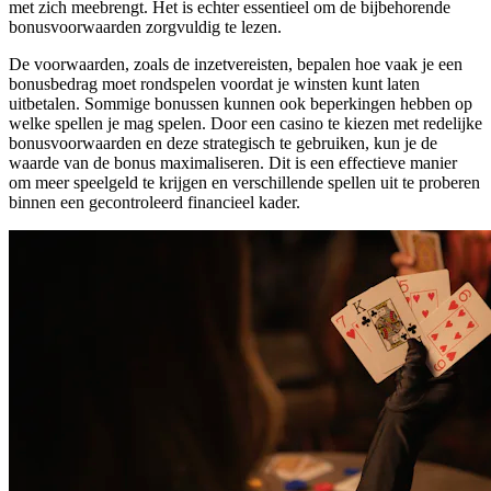
met zich meebrengt. Het is echter essentieel om de bijbehorende
bonusvoorwaarden zorgvuldig te lezen.
De voorwaarden, zoals de inzetvereisten, bepalen hoe vaak je een
bonusbedrag moet rondspelen voordat je winsten kunt laten
uitbetalen. Sommige bonussen kunnen ook beperkingen hebben op
welke spellen je mag spelen. Door een casino te kiezen met redelijke
bonusvoorwaarden en deze strategisch te gebruiken, kun je de
waarde van de bonus maximaliseren. Dit is een effectieve manier
om meer speelgeld te krijgen en verschillende spellen uit te proberen
binnen een gecontroleerd financieel kader.