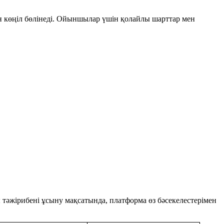
ен көңіл бөлінеді. Ойыншылар үшін қолайлы шарттар мен
әжірибені ұсыну мақсатында, платформа өз бәсекелестерімен