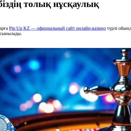
біздің толық нұсқаулық
ларға
Pin Up KZ — официальный сайт онлайн-казино
түрлі ойынд
ұсынылады.