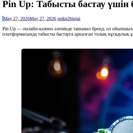
Pin Up: Табысты бастау үшін 
May 27, 2026
May 27, 2026
smkn2binjai
Pin Up — онлайн-казино әлемінде танымал бренд, ол ойыншы
платформасында табысты бастауға арналған толық нұсқаулық 