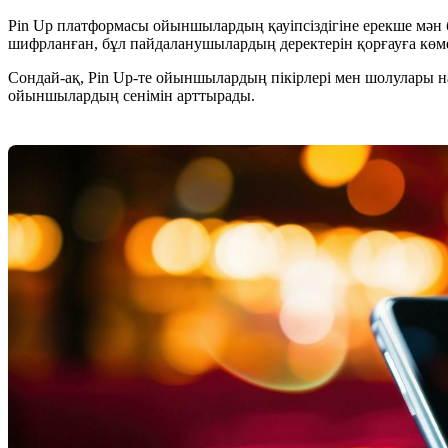
Pin Up платформасы ойыншылардың қауіпсіздігіне ерекше мән 
шифрланған, бұл пайдаланушылардың деректерін қорғауға көме
Сондай-ақ, Pin Up-те ойыншылардың пікірлері мен шолулары н
ойыншылардың сенімін арттырады.