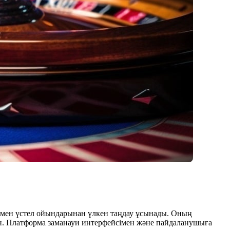
р мен үстел ойындарынан үлкен таңдау ұсынады. Оның
н. Платформа заманауи интерфейсімен және пайдаланушыға