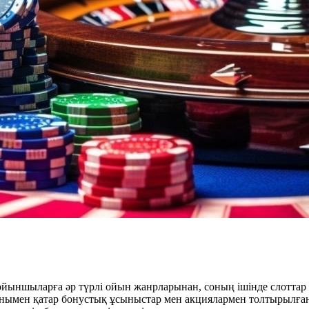
 ойыншыларға әр түрлі ойын жанрларынан, соның ішінде слотта
онымен қатар бонустық ұсыныстар мен акциялармен толтырылға