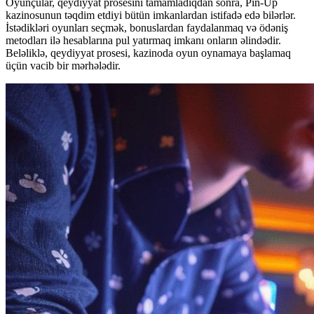
Oyunçular, qeydiyyat prosesini tamamladıqdan sonra, Pin-Up
kazinosunun təqdim etdiyi bütün imkanlardan istifadə edə bilərlər.
İstədikləri oyunları seçmək, bonuslardan faydalanmaq və ödəniş
metodları ilə hesablarına pul yatırmaq imkanı onların əlindədir.
Beləliklə, qeydiyyat prosesi, kazinoda oyun oynamaya başlamaq
üçün vacib bir mərhələdir.