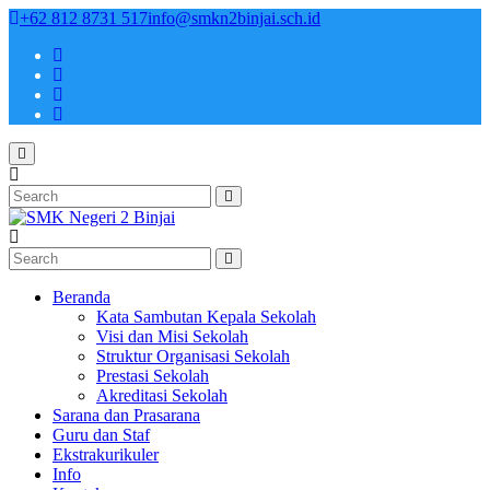
Skip
+62 812 8731 517
info@smkn2binjai.sch.id
to
content
Beranda
Kata Sambutan Kepala Sekolah
Visi dan Misi Sekolah
Struktur Organisasi Sekolah
Prestasi Sekolah
Akreditasi Sekolah
Sarana dan Prasarana
Guru dan Staf
Ekstrakurikuler
Info