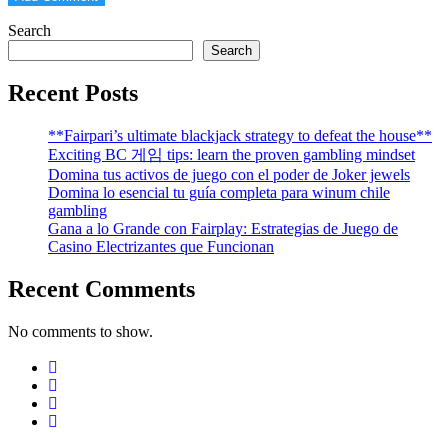
Search
Search
Recent Posts
**Fairpari’s ultimate blackjack strategy to defeat the house**
Exciting BC 게임 tips: learn the proven gambling mindset
Domina tus activos de juego con el poder de Joker jewels
Domina lo esencial tu guía completa para winum chile
gambling
Gana a lo Grande con Fairplay: Estrategias de Juego de
Casino Electrizantes que Funcionan
Recent Comments
No comments to show.
https://blog.movv.co/ko/
https://vliblogi.emu.ee/
https://loja2.cmbbrasil.com.br/
https://kymasgestao.com.br/conteudo/
https://nikosgestao.com.br/fundos-ogin11/
https://pousadarefugiodaserra.com/