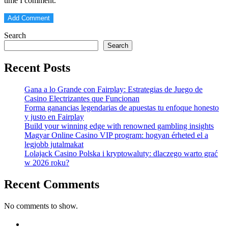
time I comment.
Search
Search
Recent Posts
Gana a lo Grande con Fairplay: Estrategias de Juego de
Casino Electrizantes que Funcionan
Forma ganancias legendarias de apuestas tu enfoque honesto
y justo en Fairplay
Build your winning edge with renowned gambling insights
Magyar Online Casino VIP program: hogyan érheted el a
legjobb jutalmakat
Lolajack Casino Polska i kryptowaluty: dlaczego warto grać
w 2026 roku?
Recent Comments
No comments to show.
https://blog.movv.co/ko/
https://vliblogi.emu.ee/