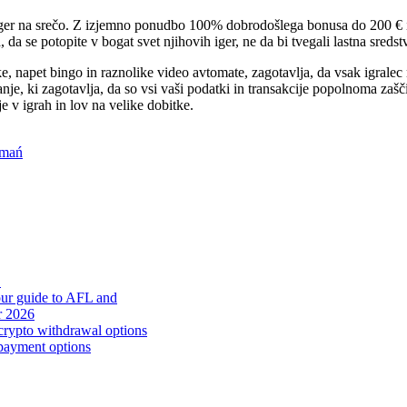
ih iger na srečo. Z izjemno ponudbo 100% dobrodošlega bonusa do 200 € 
 se potopite v bogat svet njihovih iger, ne da bi tvegali lastna sredst
ke, napet bingo in raznolike video avtomate, zagotavlja, da vsak igralec
nje, ki zagotavlja, da so vsi vaši podatki in transakcije popolnoma zašč
 v igrah in lov na velike dobitke.
amań
Z
your guide to AFL and
or 2026
 crypto withdrawal options
payment options