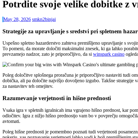
Potrdite svoje velike dobitke z
May 28, 2026
smkn2binjai
Strategije za upravljanje s sredstvi pri spletnem haza
Uspešno spletno hazarderstvo zahteva premišljeno upravljanje s svojimi 
To pomeni, da morate določiti maksimalni znesek, ki ga lahko porabite
prevzamejo nadzor, zato je priporočljivo, da si
winspark casino
ogleda
Poleg določitve splošnega proračuna je priporočljivo nastaviti tudi ome
dobička, ali pa določite najvišjo dovoljeno izgubo. Takšne strategije 
za nastavitev teh omejitev.
Razumevanje verjetnosti in hišne prednosti
Vsaka igra v spletnih igralnicah ima vgrajeno hišno prednost, kar pom
odločitev. Igra z nižjo hišno prednostjo vam bo v povprečju omogočila
avtomati.
Poleg hišne prednosti je pomembno poznati tudi verjetnosti posameznih 
pokerju, vas poznavanje verjetnosti lahko vodi k bolj premišljenim sta