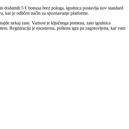
in dodatnih 5 € bonusa brez pologa, igralnica postavlja nov standard
va, kar je odličen način za spoznavanje platforme.
 najde nekaj zase. Varnost je ključnega pomena, zato igralnica
iteni. Registracija je enostavna, poštena igra pa zagotovljena, kar vam