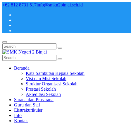
Skip
+62 812 8731 517
info@smkn2binjai.sch.id
to
content
Beranda
Kata Sambutan Kepala Sekolah
Visi dan Misi Sekolah
Struktur Organisasi Sekolah
Prestasi Sekolah
Akreditasi Sekolah
Sarana dan Prasarana
Guru dan Staf
Ekstrakurikuler
Info
Kontak