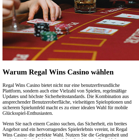
Warum Regal Wins Casino wählen
Regal Wins Casino bietet nicht nur eine benutzerfreundliche
Plattform, sondern auch eine Vielzahl von Spielen, regelmäßige
Updates und höchste Sicherheitsstandards. Die Kombination aus
ansprechender Benutzeroberfläche, vielseitigen Spieloptionen und
sicherem Spielumfeld macht es zu einer idealen Wahl für mobile
Glücksspiel-Enthusiasten.
Wenn Sie nach einem Casino suchen, das Sicherheit, ein breites
Angebot und ein hervorragendes Spielerlebnis vereint, ist Regal
Wins Casino die perfekte Wahl. Nutzen Sie die Gelegenheit und