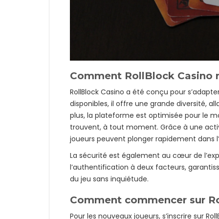
Comment RollBlock Casino r
RollBlock Casino a été conçu pour s’adapter
disponibles, il offre une grande diversité, 
plus, la plateforme est optimisée pour le mo
trouvent, à tout moment. Grâce à une activ
joueurs peuvent plonger rapidement dans l
La sécurité est également au cœur de l’exp
l’authentification à deux facteurs, garantis
du jeu sans inquiétude.
Comment commencer sur Rol
Pour les nouveaux joueurs, s’inscrire sur Ro