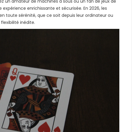
oyez un amateur de machines à sous ou un fan de jeux de
e expérience enrichissante et sécurisée. En 2026, les
en toute sérénité, que ce soit depuis leur ordinateur ou
lexibilité inédite.