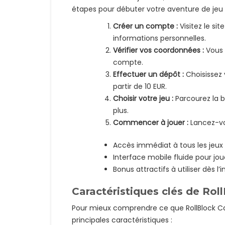
étapes pour débuter votre aventure de jeu 
Créer un compte :
Visitez le sit
informations personnelles.
Vérifier vos coordonnées :
Vous 
compte.
Effectuer un dépôt :
Choisissez
partir de 10 EUR.
Choisir votre jeu :
Parcourez la bi
plus.
Commencer à jouer :
Lancez-vou
Accès immédiat à tous les jeux 
Interface mobile fluide pour j
Bonus attractifs à utiliser dès l’i
Caractéristiques clés de Rol
Pour mieux comprendre ce que RollBlock Casi
principales caractéristiques :