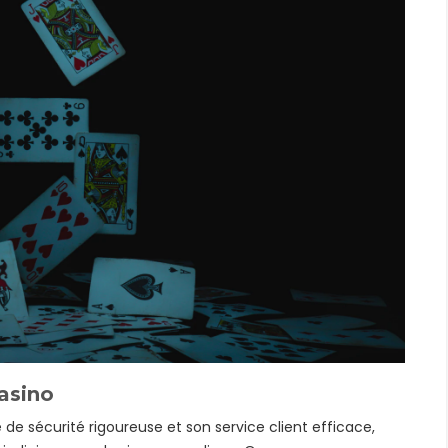
asino
e de sécurité rigoureuse et son service client efficace,