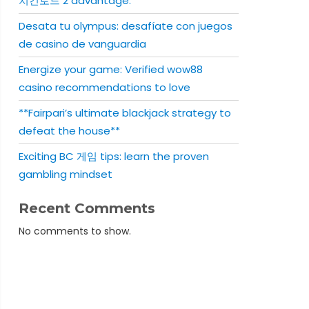
치킨로드 2 advantage.
Desata tu olympus: desafíate con juegos
de casino de vanguardia
Energize your game: Verified wow88
casino recommendations to love
**Fairpari’s ultimate blackjack strategy to
defeat the house**
Exciting BC 게임 tips: learn the proven
gambling mindset
Recent Comments
No comments to show.