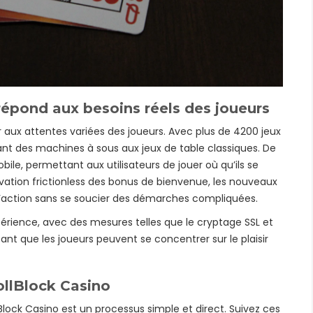
épond aux besoins réels des joueurs
 aux attentes variées des joueurs. Avec plus de 4200 jeux
allant des machines à sous aux jeux de table classiques. De
bile, permettant aux utilisateurs de jouer où qu’ils se
ation frictionless des bonus de bienvenue, les nouveaux
’action sans se soucier des démarches compliquées.
érience, avec des mesures telles que le cryptage SSL et
sant que les joueurs peuvent se concentrer sur le plaisir
lBlock Casino
llBlock Casino est un processus simple et direct. Suivez ces