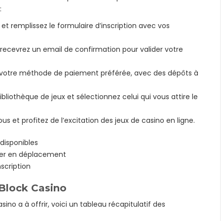
:
e et remplissez le formulaire d’inscription avec vos
recevrez un email de confirmation pour valider votre
 votre méthode de paiement préférée, avec des dépôts à
bliothèque de jeux et sélectionnez celui qui vous attire le
s et profitez de l’excitation des jeux de casino en ligne.
disponibles
ouer en déplacement
nscription
lBlock Casino
no a à offrir, voici un tableau récapitulatif des