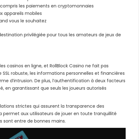
y compris les paiements en cryptomonnaies
x appareils mobiles
uand vous le souhaitez
destination privilégiée pour tous les amateurs de jeux de
s casinos en ligne, et RollBlock Casino ne fait pas
SSL robuste, les informations personnelles et financières
me d’intrusion. De plus, l’authentification à deux facteurs
, en garantissant que seuls les joueurs autorisés
ations strictes qui assurent la transparence des
a permet aux utilisateurs de jouer en toute tranquillité
ds sont entre de bonnes mains.