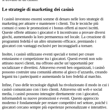
Le strategie di marketing dei casinò
I casinò investono enormi somme di denaro nelle loro strategie di
marketing per attrarre e mantenere i clienti. Tra le tecniche più
comuni ci sono le promozioni e i bonus offerti ai nuovi iscritti.
Queste offerte attirano i giocatori e li incentivano a provare diversi
giochi, aumentando la loro permanenza nel locale. La creazione di
programmi fedeltà è un altro strumento efficace, premiando i
giocatori con vantaggi esclusivi per incoraggiarli a tornare.
Inoltre, i casinò utilizzano eventi speciali e tornei per creare
entusiasmo e competizione tra i giocatori. Questi eventi non solo
attirano nuovi clienti, ma offrono anche un’opportunità per
socializzare e divertirsi. Attraverso eventi ben organizzati, i casinò
possono costruire una comunità attorno al gioco d’azzardo, creando
legami tra i partecipanti e aumentando la loro fedeltà al marchio.
Infine, l’uso delle tecnologie digitali ha rivoluzionato il modo in cui i
casinò comunicano con i loro clienti. Attraverso siti web e social
media, i casinò possono interagire direttamente con i giocatori,
informandoli su nuove promozioni e eventi. Questo approccio
moderno è fondamentale per restare competitivi nel settore, poiché i
giocatori cercano sempre più esperienze personalizzate e interattive.