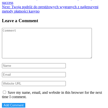
post:
success
navigation
Next
Next:
Twoja podróż do prestiżowych wygranych z najlepszymi
post:
metody płatności kasyno
Leave a Comment
Save my name, email, and website in this browser for the next
time I comment.