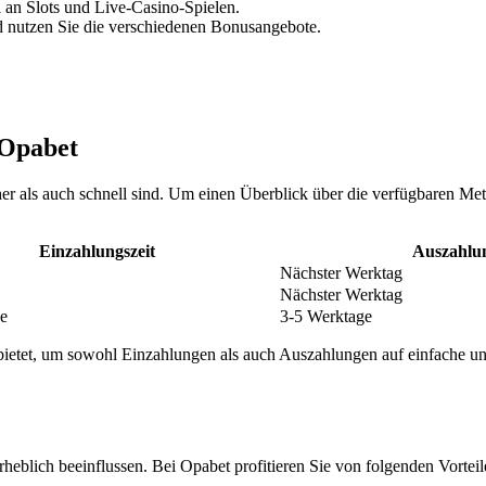
an Slots und Live-Casino-Spielen.
 nutzen Sie die verschiedenen Bonusangebote.
 Opabet
her als auch schnell sind. Um einen Überblick über die verfügbaren Metho
Einzahlungszeit
Auszahlun
Nächster Werktag
Nächster Werktag
e
3-5 Werktage
bietet, um sowohl Einzahlungen als auch Auszahlungen auf einfache und
eblich beeinflussen. Bei Opabet profitieren Sie von folgenden Vorteil