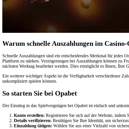
Warum schnelle Auszahlungen im Casino-
Schnelle Auszahlungen sind ein entscheidendes Merkmal für jedes Onl
Plattform zu stärken. Verzögerungen bei Auszahlungen können zu Frus
nächsten Werktag bearbeitet werden. Dies ermöglicht es Ihnen, Ihre Ge
Ein weiterer wichtiger Aspekt ist die Verfügbarkeit verschiedener Za
unkompliziert spielen können.
So starten Sie bei Opabet
Der Einstieg in das Spielvergnügen bei Opabet ist einfach und unkompliz
Konto erstellen:
Registrieren Sie sich auf der Website, indem S
Details verifizieren:
Bestätigen Sie Ihre Identität, um sicherzust
Einzahlung tätigen:
Wählen Sie aus einer Vielzahl von sicher