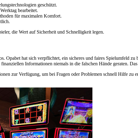
lungstechnologien geschützt.
erktag bearbeitet.
thoden für maximalen Komfort.
lich.
eler, die Wert auf Sicherheit und Schnelligkeit legen.
s. Opabet hat sich verpflichtet, ein sicheres und faires Spielumfeld zu 
finanziellen Informationen niemals in die falschen Hände geraten. Das Ca
nen zur Verfügung, um bei Fragen oder Problemen schnell Hilfe zu erha