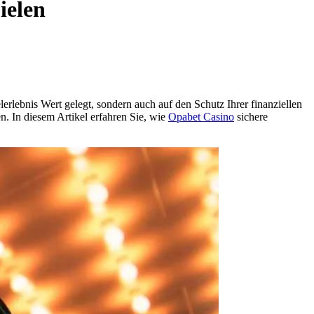
ielen
erlebnis Wert gelegt, sondern auch auf den Schutz Ihrer finanziellen
. In diesem Artikel erfahren Sie, wie
Opabet Casino
sichere