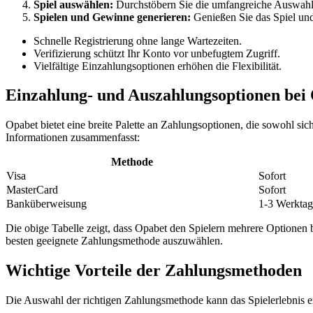
Spiel auswählen:
Durchstöbern Sie die umfangreiche Auswahl 
Spielen und Gewinne generieren:
Genießen Sie das Spiel und
Schnelle Registrierung ohne lange Wartezeiten.
Verifizierung schützt Ihr Konto vor unbefugtem Zugriff.
Vielfältige Einzahlungsoptionen erhöhen die Flexibilität.
Einzahlung- und Auszahlungsoptionen bei
Opabet bietet eine breite Palette an Zahlungsoptionen, die sowohl sic
Informationen zusammenfasst:
Methode
Visa
Sofort
MasterCard
Sofort
Banküberweisung
1-3 Werktag
Die obige Tabelle zeigt, dass Opabet den Spielern mehrere Optionen 
besten geeignete Zahlungsmethode auszuwählen.
Wichtige Vorteile der Zahlungsmethoden
Die Auswahl der richtigen Zahlungsmethode kann das Spielerlebnis erh