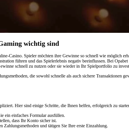
Gaming wichtig sind
ine-Casino. Spieler möchten ihre Gewinne so schnell wie möglich erha
tration führen und das Spielerlebnis negativ beeinflussen. Bei Opabet
winne schnell zu nutzen oder sie wieder in Ihr Spielportfolio zu invest
hlungsmethoden, die sowohl schnelle als auch sichere Transaktionen ge
iert. Hier sind einige Schritte, die Ihnen helfen, erfolgreich zu starte
ie ein einfaches Formular ausfüllen.
ellen, dass Ihr Konto sicher ist.
en Zahlungsmethoden und tätigen Sie Ihre erste Einzahlung.