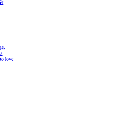
ět
ge.
ia
to love