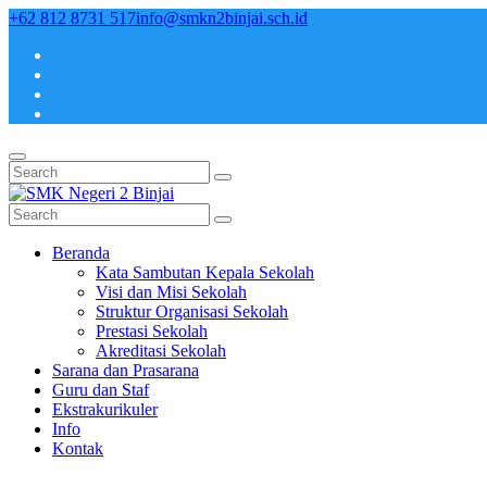
Skip
+62 812 8731 517
info@smkn2binjai.sch.id
to
content
Beranda
Kata Sambutan Kepala Sekolah
Visi dan Misi Sekolah
Struktur Organisasi Sekolah
Prestasi Sekolah
Akreditasi Sekolah
Sarana dan Prasarana
Guru dan Staf
Ekstrakurikuler
Info
Kontak