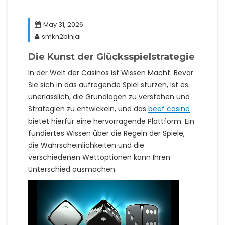
May 31, 2026
smkn2binjai
Die Kunst der Glücksspielstrategie
In der Welt der Casinos ist Wissen Macht. Bevor
Sie sich in das aufregende Spiel stürzen, ist es
unerlässlich, die Grundlagen zu verstehen und
Strategien zu entwickeln, und das
beef casino
bietet hierfür eine hervorragende Plattform. Ein
fundiertes Wissen über die Regeln der Spiele,
die Wahrscheinlichkeiten und die
verschiedenen Wettoptionen kann Ihren
Unterschied ausmachen.