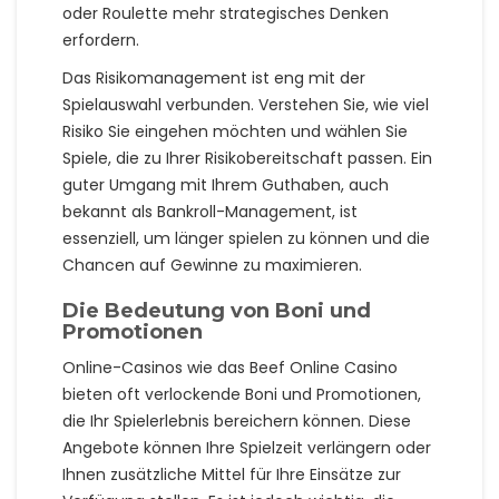
oder Roulette mehr strategisches Denken
erfordern.
Das Risikomanagement ist eng mit der
Spielauswahl verbunden. Verstehen Sie, wie viel
Risiko Sie eingehen möchten und wählen Sie
Spiele, die zu Ihrer Risikobereitschaft passen. Ein
guter Umgang mit Ihrem Guthaben, auch
bekannt als Bankroll-Management, ist
essenziell, um länger spielen zu können und die
Chancen auf Gewinne zu maximieren.
Die Bedeutung von Boni und
Promotionen
Online-Casinos wie das Beef Online Casino
bieten oft verlockende Boni und Promotionen,
die Ihr Spielerlebnis bereichern können. Diese
Angebote können Ihre Spielzeit verlängern oder
Ihnen zusätzliche Mittel für Ihre Einsätze zur