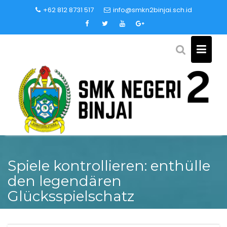
Skip
+62 812 8731 517
info@smkn2binjai.sch.id
to
content
Spiele kontrollieren: enthülle
den legendären
Glücksspielschatz