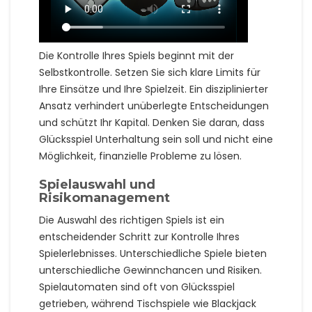
Die Kontrolle Ihres Spiels beginnt mit der
Selbstkontrolle. Setzen Sie sich klare Limits für
Ihre Einsätze und Ihre Spielzeit. Ein disziplinierter
Ansatz verhindert unüberlegte Entscheidungen
und schützt Ihr Kapital. Denken Sie daran, dass
Glücksspiel Unterhaltung sein soll und nicht eine
Möglichkeit, finanzielle Probleme zu lösen.
Spielauswahl und
Risikomanagement
Die Auswahl des richtigen Spiels ist ein
entscheidender Schritt zur Kontrolle Ihres
Spielerlebnisses. Unterschiedliche Spiele bieten
unterschiedliche Gewinnchancen und Risiken.
Spielautomaten sind oft von Glücksspiel
getrieben, während Tischspiele wie Blackjack