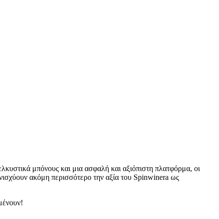
, ελκυστικά μπόνους και μια ασφαλή και αξιόπιστη πλατφόρμα, οι
ενισχύουν ακόμη περισσότερο την αξία του Spinwinera ως
μένουν!