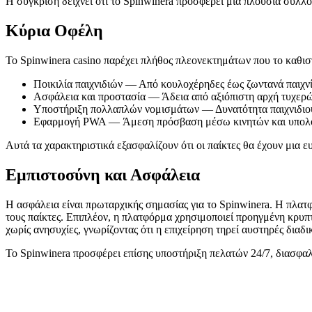
Η σύγκριση δείχνει ότι το Spinwinera προσφέρει μια πλούσια συλλ
Κύρια Οφέλη
Το Spinwinera casino παρέχει πλήθος πλεονεκτημάτων που το καθιστ
Ποικιλία παιχνιδιών — Από κουλοχέρηδες έως ζωντανά παιχνί
Ασφάλεια και προστασία — Άδεια από αξιόπιστη αρχή τυχερώ
Υποστήριξη πολλαπλών νομισμάτων — Δυνατότητα παιχνιδιού
Εφαρμογή PWA — Άμεση πρόσβαση μέσω κινητών και υπολ
Αυτά τα χαρακτηριστικά εξασφαλίζουν ότι οι παίκτες θα έχουν μια ε
Εμπιστοσύνη και Ασφάλεια
Η ασφάλεια είναι πρωταρχικής σημασίας για το Spinwinera. Η πλατφ
τους παίκτες. Επιπλέον, η πλατφόρμα χρησιμοποιεί προηγμένη κρυπ
χωρίς ανησυχίες, γνωρίζοντας ότι η επιχείρηση τηρεί αυστηρές διαδι
Το Spinwinera προσφέρει επίσης υποστήριξη πελατών 24/7, διασφαλ