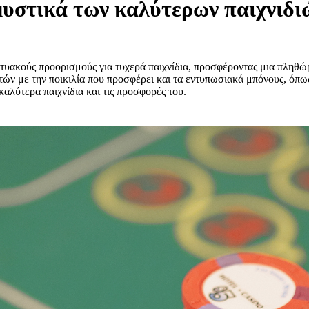
μυστικά των καλύτερων παιχνιδ
ικτυακούς προορισμούς για τυχερά παιχνίδια, προσφέροντας μια πληθώ
κτών με την ποικιλία που προσφέρει και τα εντυπωσιακά μπόνους, όπω
καλύτερα παιχνίδια και τις προσφορές του.