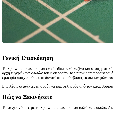
Γενική Επισκόπηση
Το Spinwinera casino είναι ένα διαδικτυακό καζίνο και στοιχηματι
αρχή τυχερών παιχνιδιών του Κουρασάο, το Spinwinera προσφέρει έν
εμπειρία παιχνιδιού, με τη δυνατότητα πρόσβασης μέσω κινητών σ
Επιπλέον, οι παίκτες μπορούν να επωφεληθούν από τον καλωσόρισμα
Πώς να Ξεκινήσετε
Το να ξεκινήσετε με το Spinwinera casino είναι απλό και εύκολο. Α