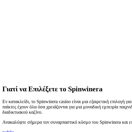
Γιατί να Επιλέξετε το Spinwinera
Εν κατακλείδι, το Spinwinera casino είναι μια εξαιρετική επιλογή γ
παίκτες έχουν όλα όσα χρειάζονται για μια μοναδική εμπειρία παιχ
διαδικτυακού καζίνο.
Ανακαλύψτε σήμερα τον συναρπαστικό κόσμο του Spinwinera και επω