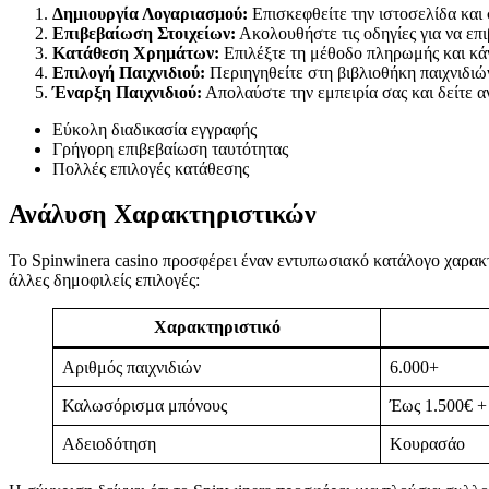
Δημιουργία Λογαριασμού:
Επισκεφθείτε την ιστοσελίδα και
Επιβεβαίωση Στοιχείων:
Ακολουθήστε τις οδηγίες για να επι
Κατάθεση Χρημάτων:
Επιλέξτε τη μέθοδο πληρωμής και κά
Επιλογή Παιχνιδιού:
Περιηγηθείτε στη βιβλιοθήκη παιχνιδιών
Έναρξη Παιχνιδιού:
Απολαύστε την εμπειρία σας και δείτε α
Εύκολη διαδικασία εγγραφής
Γρήγορη επιβεβαίωση ταυτότητας
Πολλές επιλογές κατάθεσης
Ανάλυση Χαρακτηριστικών
Το Spinwinera casino προσφέρει έναν εντυπωσιακό κατάλογο χαρακτ
άλλες δημοφιλείς επιλογές:
Χαρακτηριστικό
Αριθμός παιχνιδιών
6.000+
Καλωσόρισμα μπόνους
Έως 1.500€ +
Αδειοδότηση
Κουρασάο