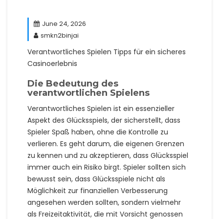
June 24, 2026
smkn2binjai
Verantwortliches Spielen Tipps für ein sicheres
Casinoerlebnis
Die Bedeutung des
verantwortlichen Spielens
Verantwortliches Spielen ist ein essenzieller
Aspekt des Glücksspiels, der sicherstellt, dass
Spieler Spaß haben, ohne die Kontrolle zu
verlieren. Es geht darum, die eigenen Grenzen
zu kennen und zu akzeptieren, dass Glücksspiel
immer auch ein Risiko birgt. Spieler sollten sich
bewusst sein, dass Glücksspiele nicht als
Möglichkeit zur finanziellen Verbesserung
angesehen werden sollten, sondern vielmehr
als Freizeitaktivität, die mit Vorsicht genossen