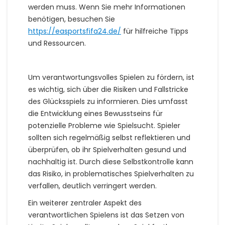
werden muss. Wenn Sie mehr Informationen
benötigen, besuchen Sie
https://easportsfifa24.de/
für hilfreiche Tipps
und Ressourcen.
Um verantwortungsvolles Spielen zu fördern, ist
es wichtig, sich über die Risiken und Fallstricke
des Glücksspiels zu informieren. Dies umfasst
die Entwicklung eines Bewusstseins für
potenzielle Probleme wie Spielsucht. Spieler
sollten sich regelmäßig selbst reflektieren und
überprüfen, ob ihr Spielverhalten gesund und
nachhaltig ist. Durch diese Selbstkontrolle kann
das Risiko, in problematisches Spielverhalten zu
verfallen, deutlich verringert werden.
Ein weiterer zentraler Aspekt des
verantwortlichen Spielens ist das Setzen von