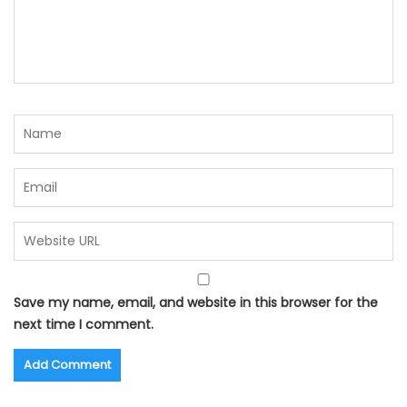
Save my name, email, and website in this browser for the
next time I comment.