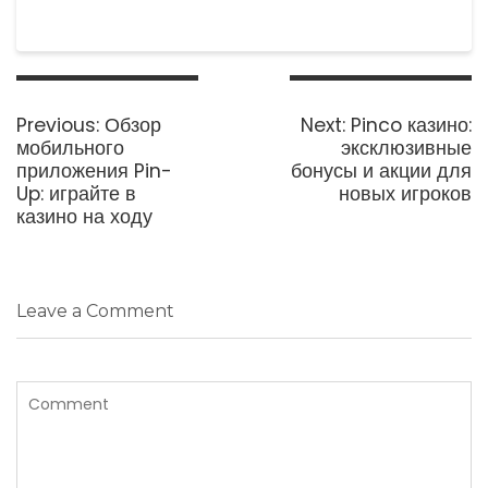
Post
navigation
Previous
Next
Previous:
Обзор
Next:
Pinco казино:
post:
post:
мобильного
эксклюзивные
приложения Pin-
бонусы и акции для
Up: играйте в
новых игроков
казино на ходу
Leave a Comment