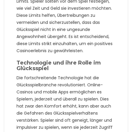
Limits. Spieler sollten vor dem Spiel festlegen,
wie viel Zeit und Geld sie investieren möchten.
Diese Limits helfen, Übertreibungen zu
vermeiden und sicherzustellen, dass das
Glücksspiel nicht in eine ungesunde
Angewohnheit übergeht. Es ist entscheidend,
diese Limits strikt einzuhalten, um ein positives
Casinoerlebnis zu gewährleisten.
Technologie und ihre Rolle im
Glücksspiel
Die fortschreitende Technologie hat die
Glücksspielbranche revolutioniert. Online-
Casinos und mobile Apps ermöglichen es
Spielern, jederzeit und überall zu spielen. Dies
hat zwar den Komfort erhöht, kann aber auch
die Gefahren des Glücksspielverhaltens
verstärken. Spieler sind oft geneigt, länger und
impulsiver zu spielen, wenn sie jederzeit Zugriff