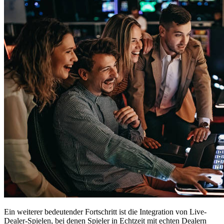
Ein weiterer bedeutender Fortschritt ist die Integration von Live-
Dealer-Spielen, bei denen Spieler in Echtzeit mit echten Dealern