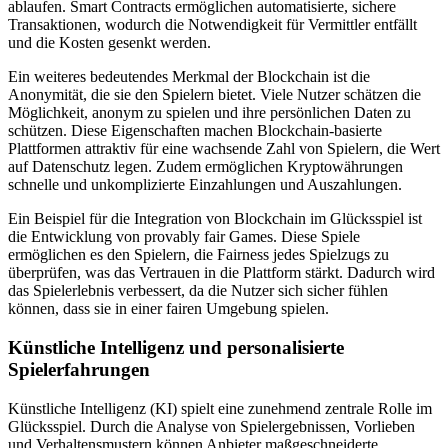
ablaufen. Smart Contracts ermöglichen automatisierte, sichere
Transaktionen, wodurch die Notwendigkeit für Vermittler entfällt
und die Kosten gesenkt werden.
Ein weiteres bedeutendes Merkmal der Blockchain ist die
Anonymität, die sie den Spielern bietet. Viele Nutzer schätzen die
Möglichkeit, anonym zu spielen und ihre persönlichen Daten zu
schützen. Diese Eigenschaften machen Blockchain-basierte
Plattformen attraktiv für eine wachsende Zahl von Spielern, die Wert
auf Datenschutz legen. Zudem ermöglichen Kryptowährungen
schnelle und unkomplizierte Einzahlungen und Auszahlungen.
Ein Beispiel für die Integration von Blockchain im Glücksspiel ist
die Entwicklung von provably fair Games. Diese Spiele
ermöglichen es den Spielern, die Fairness jedes Spielzugs zu
überprüfen, was das Vertrauen in die Plattform stärkt. Dadurch wird
das Spielerlebnis verbessert, da die Nutzer sich sicher fühlen
können, dass sie in einer fairen Umgebung spielen.
Künstliche Intelligenz und personalisierte
Spielerfahrungen
Künstliche Intelligenz (KI) spielt eine zunehmend zentrale Rolle im
Glücksspiel. Durch die Analyse von Spielergebnissen, Vorlieben
und Verhaltensmustern können Anbieter maßgeschneiderte