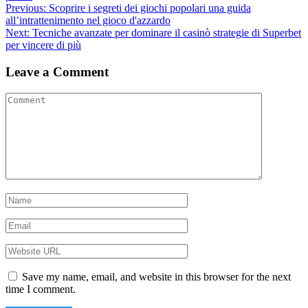
Post
Previous
Previous:
Scoprire i segreti dei giochi popolari una guida
post:
all’intrattenimento nel gioco d'azzardo
navigation
Next
Next:
Tecniche avanzate per dominare il casinò strategie di Superbet
post:
per vincere di più
Leave a Comment
Save my name, email, and website in this browser for the next
time I comment.