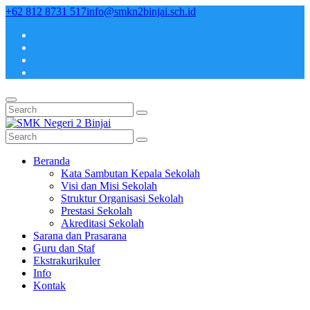
Skip
+62 812 8731 517
info@smkn2binjai.sch.id
to
content
Beranda
Kata Sambutan Kepala Sekolah
Visi dan Misi Sekolah
Struktur Organisasi Sekolah
Prestasi Sekolah
Akreditasi Sekolah
Sarana dan Prasarana
Guru dan Staf
Ekstrakurikuler
Info
Kontak