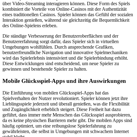
über Video-Streaming interagieren können. Diese Form des Spiels
kombiniert die Vorteile von Online-Casinos mit der Authentizität
eines traditionellen Casinos. Spieler können das Gefühl der sozialen
Interaktion genießen, während sie gleichzeitig die Bequemlichkeit
des Online-Spielens erleben.
Die ständige Verbesserung der Benutzeroberflächen und der
Benutzererfahrung sorgt dafür, dass Spieler sich in virtuellen
Umgebungen wohlfühlen. Durch ansprechende Grafiken,
benutzerfreundliche Navigation und innovative Spielmechaniken
wird das Spielerlebnis intensiviert und die Spielerbindung erhöht.
Diese Entwicklungen sind entscheidend, um neue Spieler zu
gewinnen und bestehende Spieler zu halten.
Mobile Glücksspiel-Apps und ihre Auswirkungen
Die Einführung von mobilen Glücksspiel-Apps hat das
Spielverhalten der Nutzer revolutioniert. Spieler können jetzt ihre
Lieblingsspiele jederzeit und überall genießen, was die Flexibilität
und Zugänglichkeit erheblich steigert. Diese Freiheit hat dazu
geführt, dass immer mehr Menschen das Glücksspiel ausprobieren,
da es keine physischen Barrieren mehr gibt. Die mobilen Apps sind
häufig optimiert, um eine reibungslose Spielerfahrung zu
gewährleisten, die selbst in Umgebungen mit schwachem Internet
stabil bleibt.