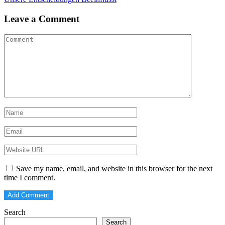
Leave a Comment
Save my name, email, and website in this browser for the next
time I comment.
Search
Search