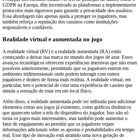
GDPR na Europa, têm incentivado as plataformas a implementarem
protocolos mais rigorosos para garantir a privacidade dos usuários.
Essa abordagem não apenas ajuda a proteger os jogadores, mas
também reforça a reputação dos cassinos como instituições
responsáveis e confiáveis.
Realidade virtual e aumentada no jogo
A realidade virtual (RV) e a realidade aumentada (RA) estão
começando a deixar sua marca no mundo dos jogos de azar. Esses
avanços tecnológicos oferecem experiências imersivas que não eram
possíveis anteriormente, permitindo que os jogadores entrem em
ambientes tridimensionais onde podem interagir com outros
jogadores e dealers de forma mais realista. A realidade virtual, em
particular, tem o potencial de criar uma experiência de cassino que
simula a sensação de estar em um local físico.
Além disso, a realidade aumentada pode ser utilizada para adicionar
elementos extras aos jogos já existentes, como gráficos dinâmicos
que aparecem sobre a tela do dispositivo do jogador. Isso não só
torna os jogos mais interessantes, mas também pode aumentar o
fator de engajamento ao permitir que os jogadores vejam
informações adicionais sobre as apostas e probabilidades em tempo
real. Esse tipo de inovação está atraindo uma nova geração de