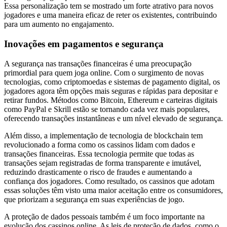
Essa personalização tem se mostrado um forte atrativo para novos
jogadores e uma maneira eficaz de reter os existentes, contribuindo
para um aumento no engajamento.
Inovações em pagamentos e segurança
A segurança nas transações financeiras é uma preocupação
primordial para quem joga online. Com o surgimento de novas
tecnologias, como criptomoedas e sistemas de pagamento digital, os
jogadores agora têm opções mais seguras e rápidas para depositar e
retirar fundos. Métodos como Bitcoin, Ethereum e carteiras digitais
como PayPal e Skrill estão se tornando cada vez mais populares,
oferecendo transações instantâneas e um nível elevado de segurança.
Além disso, a implementação de tecnologia de blockchain tem
revolucionado a forma como os cassinos lidam com dados e
transações financeiras. Essa tecnologia permite que todas as
transações sejam registradas de forma transparente e imutável,
reduzindo drasticamente o risco de fraudes e aumentando a
confiança dos jogadores. Como resultado, os cassinos que adotam
essas soluções têm visto uma maior aceitação entre os consumidores,
que priorizam a segurança em suas experiências de jogo.
A proteção de dados pessoais também é um foco importante na
evolução dos cassinos online. As leis de proteção de dados, como o