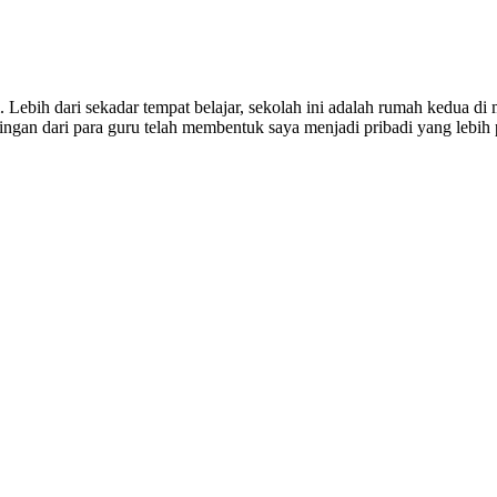
. Lebih dari sekadar tempat belajar, sekolah ini adalah rumah kedua di
ngan dari para guru telah membentuk saya menjadi pribadi yang lebih 