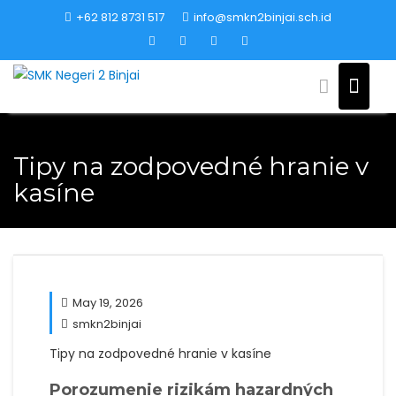
Skip
+62 812 8731 517
info@smkn2binjai.sch.id
to
content
Tipy na zodpovedné hranie v
kasíne
May 19, 2026
smkn2binjai
Tipy na zodpovedné hranie v kasíne
Porozumenie rizikám hazardných