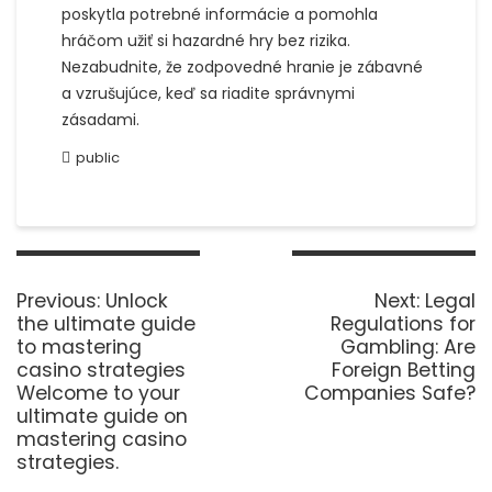
poskytla potrebné informácie a pomohla
hráčom užiť si hazardné hry bez rizika.
Nezabudnite, že zodpovedné hranie je zábavné
a vzrušujúce, keď sa riadite správnymi
zásadami.
public
Post
navigation
Previous
Next
Previous:
Unlock
Next:
Legal
post:
post:
the ultimate guide
Regulations for
to mastering
Gambling: Are
casino strategies
Foreign Betting
Welcome to your
Companies Safe?
ultimate guide on
mastering casino
strategies.