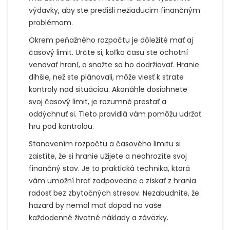
výdavky, aby ste predišli nežiaducim finančným
problémom.
Okrem peňažného rozpočtu je dôležité mať aj
časový limit. Určte si, koľko času ste ochotní
venovať hraní, a snažte sa ho dodržiavať. Hranie
dlhšie, než ste plánovali, môže viesť k strate
kontroly nad situáciou. Akonáhle dosiahnete
svoj časový limit, je rozumné prestať a
oddýchnuť si. Tieto pravidlá vám pomôžu udržať
hru pod kontrolou.
Stanovením rozpočtu a časového limitu si
zaistíte, že si hranie užijete a neohrozíte svoj
finančný stav. Je to praktická technika, ktorá
vám umožní hrať zodpovedne a získať z hrania
radosť bez zbytočných stresov. Nezabudnite, že
hazard by nemal mať dopad na vaše
každodenné životné náklady a záväzky.