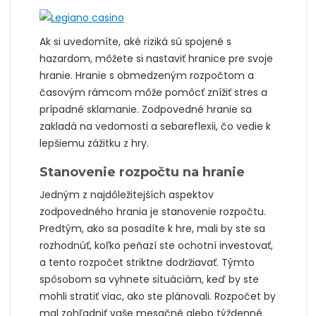
Ak si uvedomíte, aké riziká sú spojené s
hazardom, môžete si nastaviť hranice pre svoje
hranie. Hranie s obmedzeným rozpočtom a
časovým rámcom môže pomôcť znížiť stres a
prípadné sklamanie. Zodpovedné hranie sa
zakladá na vedomosti a sebareflexii, čo vedie k
lepšiemu zážitku z hry.
Stanovenie rozpočtu na hranie
Jedným z najdôležitejších aspektov
zodpovedného hrania je stanovenie rozpočtu.
Predtým, ako sa posadíte k hre, mali by ste sa
rozhodnúť, koľko peňazí ste ochotní investovať,
a tento rozpočet striktne dodržiavať. Týmto
spôsobom sa vyhnete situáciám, keď by ste
mohli stratiť viac, ako ste plánovali. Rozpočet by
mal zohľadniť vaše mesačné alebo týždenné