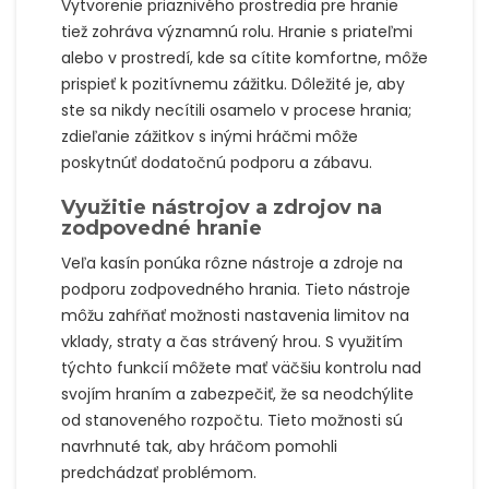
Vytvorenie priaznivého prostredia pre hranie
tiež zohráva významnú rolu. Hranie s priateľmi
alebo v prostredí, kde sa cítite komfortne, môže
prispieť k pozitívnemu zážitku. Dôležité je, aby
ste sa nikdy necítili osamelo v procese hrania;
zdieľanie zážitkov s inými hráčmi môže
poskytnúť dodatočnú podporu a zábavu.
Využitie nástrojov a zdrojov na
zodpovedné hranie
Veľa kasín ponúka rôzne nástroje a zdroje na
podporu zodpovedného hrania. Tieto nástroje
môžu zahŕňať možnosti nastavenia limitov na
vklady, straty a čas strávený hrou. S využitím
týchto funkcií môžete mať väčšiu kontrolu nad
svojím hraním a zabezpečiť, že sa neodchýlite
od stanoveného rozpočtu. Tieto možnosti sú
navrhnuté tak, aby hráčom pomohli
predchádzať problémom.