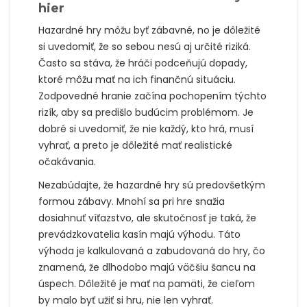
hier
Hazardné hry môžu byť zábavné, no je dôležité
si uvedomiť, že so sebou nesú aj určité riziká.
Často sa stáva, že hráči podceňujú dopady,
ktoré môžu mať na ich finančnú situáciu.
Zodpovedné hranie začína pochopením týchto
rizík, aby sa predišlo budúcim problémom. Je
dobré si uvedomiť, že nie každý, kto hrá, musí
vyhrať, a preto je dôležité mať realistické
očakávania.
Nezabúdajte, že hazardné hry sú predovšetkým
formou zábavy. Mnohí sa pri hre snažia
dosiahnuť víťazstvo, ale skutočnosť je taká, že
prevádzkovatelia kasín majú výhodu. Táto
výhoda je kalkulovaná a zabudovaná do hry, čo
znamená, že dlhodobo majú väčšiu šancu na
úspech. Dôležité je mať na pamäti, že cieľom
by malo byť užiť si hru, nie len vyhrať.