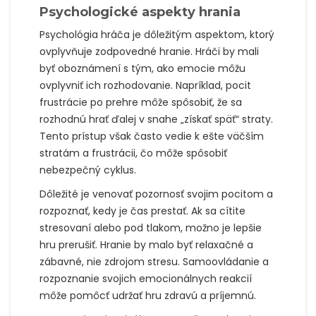
Psychologické aspekty hrania
Psychológia hráča je dôležitým aspektom, ktorý
ovplyvňuje zodpovedné hranie. Hráči by mali
byť oboznámení s tým, ako emocie môžu
ovplyvniť ich rozhodovanie. Napríklad, pocit
frustrácie po prehre môže spôsobiť, že sa
rozhodnú hrať ďalej v snahe „získať späť“ straty.
Tento prístup však často vedie k ešte väčším
stratám a frustrácii, čo môže spôsobiť
nebezpečný cyklus.
Dôležité je venovať pozornosť svojim pocitom a
rozpoznať, kedy je čas prestať. Ak sa cítite
stresovaní alebo pod tlakom, možno je lepšie
hru prerušiť. Hranie by malo byť relaxačné a
zábavné, nie zdrojom stresu. Samoovládanie a
rozpoznanie svojich emocionálnych reakcií
môže pomôcť udržať hru zdravú a príjemnú.