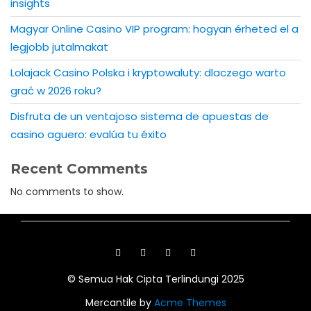
insights
Magyar Online Casino VIP program: hogyan érheted el a
legjobb jutalmakat
Lolajack Casino Polska i kryptowaluty: dlaczego warto
grać w 2026 roku?
Disfruta de un ventajoso sistema de apuestas de
casino aguero: evalúa tu éxito
Recent Comments
No comments to show.
https://blog.movv.co/ko/
https://vliblogi.emu.ee/
© Semua Hak Cipta Terlindungi 2025
https://loja2.cmbbrasil.com.br/
Mercantile by
Acme Themes
https://kymasgestao.com.br/conteudo/