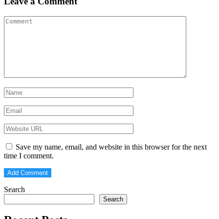
Leave a Comment
Save my name, email, and website in this browser for the next
time I comment.
Search
Search