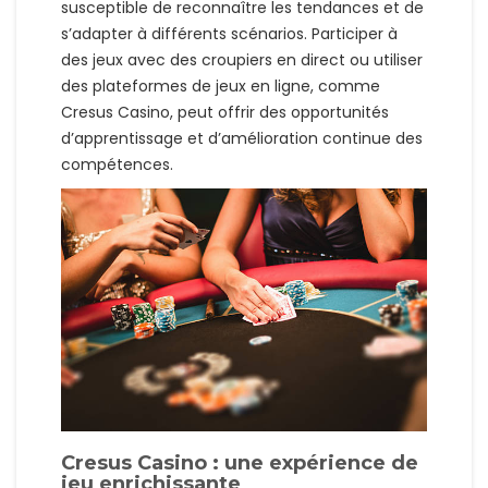
susceptible de reconnaître les tendances et de
s’adapter à différents scénarios. Participer à
des jeux avec des croupiers en direct ou utiliser
des plateformes de jeux en ligne, comme
Cresus Casino, peut offrir des opportunités
d’apprentissage et d’amélioration continue des
compétences.
Cresus Casino : une expérience de
jeu enrichissante