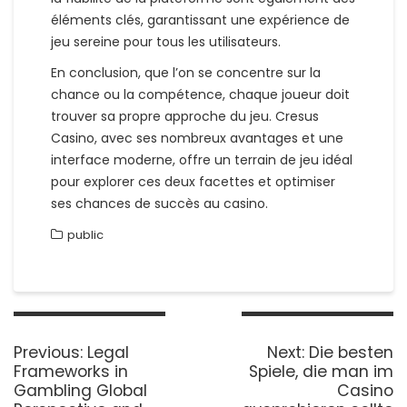
éléments clés, garantissant une expérience de
jeu sereine pour tous les utilisateurs.
En conclusion, que l’on se concentre sur la
chance ou la compétence, chaque joueur doit
trouver sa propre approche du jeu. Cresus
Casino, avec ses nombreux avantages et une
interface moderne, offre un terrain de jeu idéal
pour explorer ces deux facettes et optimiser
ses chances de succès au casino.
public
Post
navigation
Previous
Next
Previous:
Legal
Next:
Die besten
post:
post:
Frameworks in
Spiele, die man im
Gambling Global
Casino