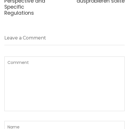
Perspective and
ausprobieren sollte
Specific
Regulations
Leave a Comment