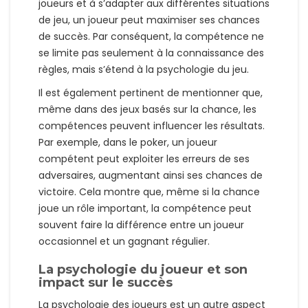
joueurs et à s’adapter aux différentes situations
de jeu, un joueur peut maximiser ses chances
de succès. Par conséquent, la compétence ne
se limite pas seulement à la connaissance des
règles, mais s’étend à la psychologie du jeu.
Il est également pertinent de mentionner que,
même dans des jeux basés sur la chance, les
compétences peuvent influencer les résultats.
Par exemple, dans le poker, un joueur
compétent peut exploiter les erreurs de ses
adversaires, augmentant ainsi ses chances de
victoire. Cela montre que, même si la chance
joue un rôle important, la compétence peut
souvent faire la différence entre un joueur
occasionnel et un gagnant régulier.
La psychologie du joueur et son
impact sur le succès
La psychologie des joueurs est un autre aspect