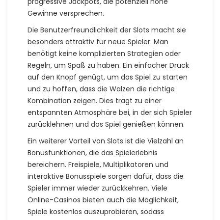
progressive Jackpots, die potenziell hohe
Gewinne versprechen.
Die Benutzerfreundlichkeit der Slots macht sie
besonders attraktiv für neue Spieler. Man
benötigt keine komplizierten Strategien oder
Regeln, um Spaß zu haben. Ein einfacher Druck
auf den Knopf genügt, um das Spiel zu starten
und zu hoffen, dass die Walzen die richtige
Kombination zeigen. Dies trägt zu einer
entspannten Atmosphäre bei, in der sich Spieler
zurücklehnen und das Spiel genießen können.
Ein weiterer Vorteil von Slots ist die Vielzahl an
Bonusfunktionen, die das Spielerlebnis
bereichern. Freispiele, Multiplikatoren und
interaktive Bonusspiele sorgen dafür, dass die
Spieler immer wieder zurückkehren. Viele
Online-Casinos bieten auch die Möglichkeit,
Spiele kostenlos auszuprobieren, sodass