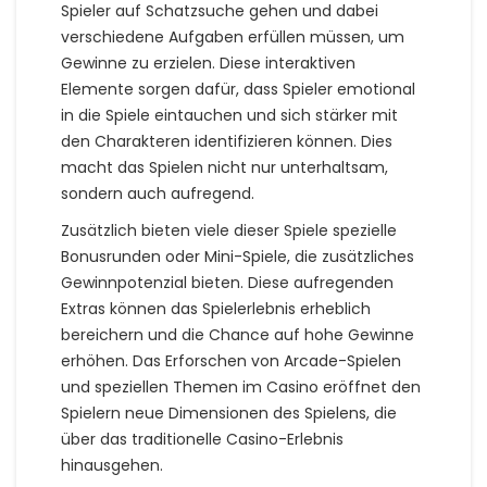
Spieler auf Schatzsuche gehen und dabei
verschiedene Aufgaben erfüllen müssen, um
Gewinne zu erzielen. Diese interaktiven
Elemente sorgen dafür, dass Spieler emotional
in die Spiele eintauchen und sich stärker mit
den Charakteren identifizieren können. Dies
macht das Spielen nicht nur unterhaltsam,
sondern auch aufregend.
Zusätzlich bieten viele dieser Spiele spezielle
Bonusrunden oder Mini-Spiele, die zusätzliches
Gewinnpotenzial bieten. Diese aufregenden
Extras können das Spielerlebnis erheblich
bereichern und die Chance auf hohe Gewinne
erhöhen. Das Erforschen von Arcade-Spielen
und speziellen Themen im Casino eröffnet den
Spielern neue Dimensionen des Spielens, die
über das traditionelle Casino-Erlebnis
hinausgehen.