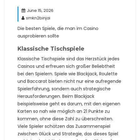
June 15, 2026
smkn2binjai
Die besten Spiele, die man im Casino
ausprobieren sollte
Klassische Tischspiele
Klassische Tischspiele sind das Herzstück jedes
Casinos und erfreuen sich großer Beliebtheit
bei den Spielern. Spiele wie Blackjack, Roulette
und Baccarat bieten nicht nur eine aufregende
Spielerfahrung, sondern auch strategische
Herausforderungen. Beim Blackjack
beispielsweise geht es darum, mit den eigenen
Karten so nah wie möglich an 21 Punkte zu
kommen, ohne diese Zahl zu überschreiten.
Viele Spieler schätzen das Zusammenspiel
zwischen Glück und Strategie, das dieses Spiel