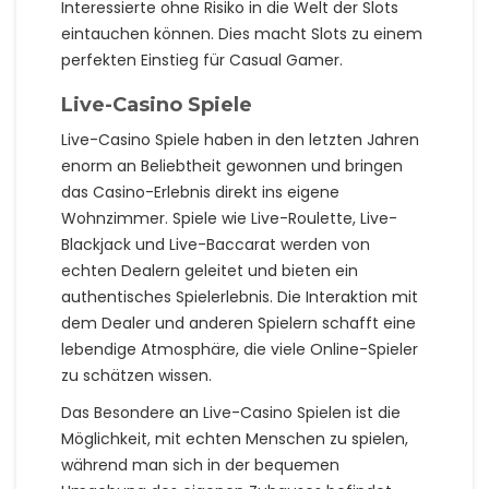
Interessierte ohne Risiko in die Welt der Slots
eintauchen können. Dies macht Slots zu einem
perfekten Einstieg für Casual Gamer.
Live-Casino Spiele
Live-Casino Spiele haben in den letzten Jahren
enorm an Beliebtheit gewonnen und bringen
das Casino-Erlebnis direkt ins eigene
Wohnzimmer. Spiele wie Live-Roulette, Live-
Blackjack und Live-Baccarat werden von
echten Dealern geleitet und bieten ein
authentisches Spielerlebnis. Die Interaktion mit
dem Dealer und anderen Spielern schafft eine
lebendige Atmosphäre, die viele Online-Spieler
zu schätzen wissen.
Das Besondere an Live-Casino Spielen ist die
Möglichkeit, mit echten Menschen zu spielen,
während man sich in der bequemen