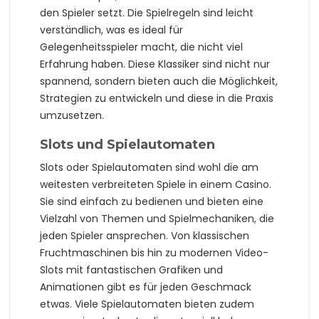
den Spieler setzt. Die Spielregeln sind leicht
verständlich, was es ideal für
Gelegenheitsspieler macht, die nicht viel
Erfahrung haben. Diese Klassiker sind nicht nur
spannend, sondern bieten auch die Möglichkeit,
Strategien zu entwickeln und diese in die Praxis
umzusetzen.
Slots und Spielautomaten
Slots oder Spielautomaten sind wohl die am
weitesten verbreiteten Spiele in einem Casino.
Sie sind einfach zu bedienen und bieten eine
Vielzahl von Themen und Spielmechaniken, die
jeden Spieler ansprechen. Von klassischen
Fruchtmaschinen bis hin zu modernen Video-
Slots mit fantastischen Grafiken und
Animationen gibt es für jeden Geschmack
etwas. Viele Spielautomaten bieten zudem