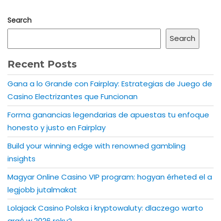
Search
Search
Recent Posts
Gana a lo Grande con Fairplay: Estrategias de Juego de
Casino Electrizantes que Funcionan
Forma ganancias legendarias de apuestas tu enfoque
honesto y justo en Fairplay
Build your winning edge with renowned gambling
insights
Magyar Online Casino VIP program: hogyan érheted el a
legjobb jutalmakat
Lolajack Casino Polska i kryptowaluty: dlaczego warto
grać w 2026 roku?