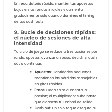
Un recordatorio rápido: mantén tus apuestas
bajas en las rondas iniciales y aumenta
gradualmente solo cuando domines el timing
de tus cash‑outs.
9. Bucle de decisiones rápidas:
el núcleo de sesiones de alta
intensidad
Tu ciclo de juego se reduce a tres acciones por
ronda: apostar, avanzar un paso, decidir si cash
out o continuar.
Apuestas:
Cantidades pequeñas
mantienen las pérdidas manejables
en giros rápidos.
Pasos:
Cada salto aumenta la
presión; el multiplicador sube hasta
que alcanzas tu umbral de salida.
Cash out:
Un solo toque asegura tu