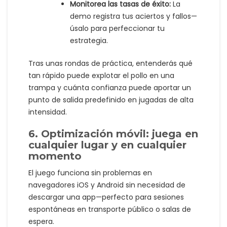
Monitorea las tasas de éxito:
La
demo registra tus aciertos y fallos—
úsalo para perfeccionar tu
estrategia.
Tras unas rondas de práctica, entenderás qué
tan rápido puede explotar el pollo en una
trampa y cuánta confianza puede aportar un
punto de salida predefinido en jugadas de alta
intensidad.
6. Optimización móvil: juega en
cualquier lugar y en cualquier
momento
El juego funciona sin problemas en
navegadores iOS y Android sin necesidad de
descargar una app—perfecto para sesiones
espontáneas en transporte público o salas de
espera.