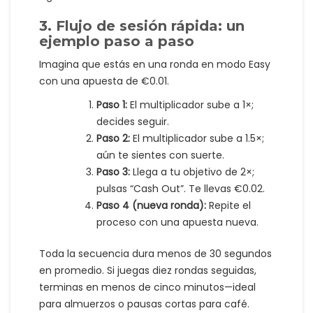
3. Flujo de sesión rápida: un
ejemplo paso a paso
Imagina que estás en una ronda en modo Easy
con una apuesta de €0.01.
Paso 1:
El multiplicador sube a 1×;
decides seguir.
Paso 2:
El multiplicador sube a 1.5×;
aún te sientes con suerte.
Paso 3:
Llega a tu objetivo de 2×;
pulsas “Cash Out”. Te llevas €0.02.
Paso 4 (nueva ronda):
Repite el
proceso con una apuesta nueva.
Toda la secuencia dura menos de 30 segundos
en promedio. Si juegas diez rondas seguidas,
terminas en menos de cinco minutos—ideal
para almuerzos o pausas cortas para café.