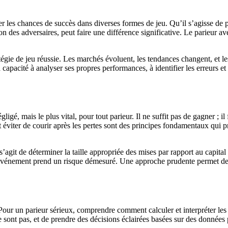
r les chances de succès dans diverses formes de jeu. Qu’il s’agisse de p
on des adversaires, peut faire une différence significative. Le parieur av
atégie de jeu réussie. Les marchés évoluent, les tendances changent, et l
capacité à analyser ses propres performances, à identifier les erreurs e
ligé, mais le plus vital, pour tout parieur. Il ne suffit pas de gagner ; i
t éviter de courir après les pertes sont des principes fondamentaux qui p
agit de déterminer la taille appropriée des mises par rapport au capital t
 événement prend un risque démesuré. Une approche prudente permet de tra
 Pour un parieur sérieux, comprendre comment calculer et interpréter le
sont pas, et de prendre des décisions éclairées basées sur des données plu