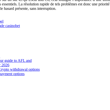
tères essentiels. La résolution rapide de tels problèmes est donc une prior
 le hasard présente, sans interruption.
pel
nde casinobet
Z
your guide to AFL and
or 2026
 crypto withdrawal options
payment options