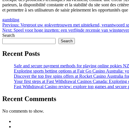
parieurs, la disponibilité constante et la stabilité du site sont des cri
et permettre à ses utilisateurs de saisir pleinement les opportunités que
gambling
Post
Previous
Previous:
Vergroot uw gokvertrouwen met uitstekend, verantwoord s
Next
post:
Next:
Speel voor hoge inzetten: een verfijnde recensie van winstgeve
navigation
post:
Search
Search
Recent Posts
Safe and secure payment methods for playing online pokies N
Exploring sports betting options at Fair Go Casino Australia: 
Discover the top free spins offers at Rocket Casino Australia f
Your first steps at Fast Withdrawal Casinos Canada: Exploring
Fast Withdrawal Casino review: explore top games and secure 
Recent Comments
No comments to show.
https://blog.movv.co/ko/
https://vliblogi.emu.ee/
https://loja2.cmbbrasil.com.br/