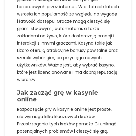
hazardowych przez internet. W ostatnich latach
wzrosła ich popularność ze względu na wygodę
i łatwość dostępu. Gracze mogą cieszyć się
grami stołowymi, automatami, a także
zakładami na żywo, które dostarczają emocji i
interakcji z innymi graczami. Kasyna takie jak
Lizaro oferują atrakcyjne bonusy powitalne oraz
szeroki wybór gier, co przyciąga nowych
użytkowników. Ważne jest, aby wybrać kasyno,
które jest licencjonowane i ma dobrą reputację
w branży.
Jak zacząć grę w kasynie
online
Rozpoczęcie gry w kasynie online jest proste,
ale wymaga kilku kluczowych kroków.
Przestrzeganie tych kroków pomoże Ci uniknąć
potencjalnych problemów i cieszyć się grą.