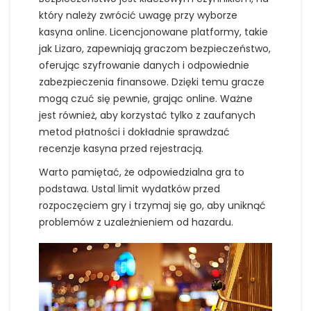
który należy zwrócić uwagę przy wyborze
kasyna online. Licencjonowane platformy, takie
jak Lizaro, zapewniają graczom bezpieczeństwo,
oferując szyfrowanie danych i odpowiednie
zabezpieczenia finansowe. Dzięki temu gracze
mogą czuć się pewnie, grając online. Ważne
jest również, aby korzystać tylko z zaufanych
metod płatności i dokładnie sprawdzać
recenzje kasyna przed rejestracją.
Warto pamiętać, że odpowiedzialna gra to
podstawa. Ustal limit wydatków przed
rozpoczęciem gry i trzymaj się go, aby uniknąć
problemów z uzależnieniem od hazardu.