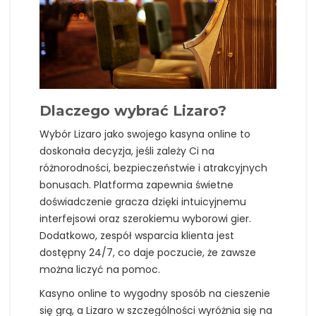
Dlaczego wybrać Lizaro?
Wybór Lizaro jako swojego kasyna online to
doskonała decyzja, jeśli zależy Ci na
różnorodności, bezpieczeństwie i atrakcyjnych
bonusach. Platforma zapewnia świetne
doświadczenie gracza dzięki intuicyjnemu
interfejsowi oraz szerokiemu wyborowi gier.
Dodatkowo, zespół wsparcia klienta jest
dostępny 24/7, co daje poczucie, że zawsze
można liczyć na pomoc.
Kasyno online to wygodny sposób na cieszenie
się grą, a Lizaro w szczególności wyróżnia się na