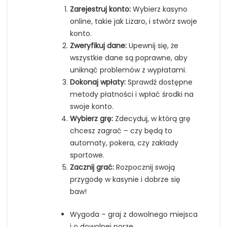
Zarejestruj konto:
Wybierz kasyno
online, takie jak Lizaro, i stwórz swoje
konto.
Zweryfikuj dane:
Upewnij się, że
wszystkie dane są poprawne, aby
uniknąć problemów z wypłatami.
Dokonaj wpłaty:
Sprawdź dostępne
metody płatności i wpłać środki na
swoje konto.
Wybierz grę:
Zdecyduj, w którą grę
chcesz zagrać – czy będą to
automaty, pokera, czy zakłady
sportowe.
Zacznij grać:
Rozpocznij swoją
przygodę w kasynie i dobrze się
baw!
Wygoda – graj z dowolnego miejsca
i o dowolnej porze.