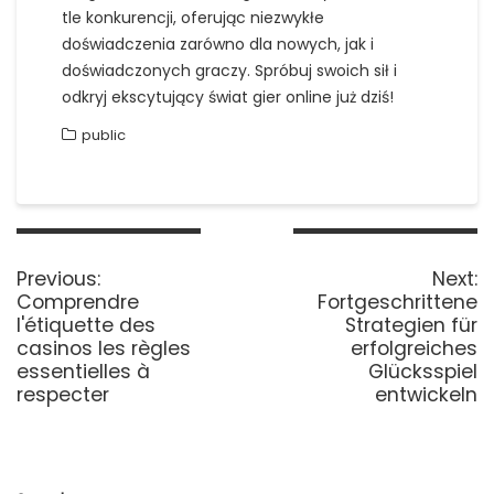
tle konkurencji, oferując niezwykłe
doświadczenia zarówno dla nowych, jak i
doświadczonych graczy. Spróbuj swoich sił i
odkryj ekscytujący świat gier online już dziś!
public
Post
navigation
Previous
N
Previous:
Next:
post:
p
Comprendre
Fortgeschrittene
l'étiquette des
Strategien für
casinos les règles
erfolgreiches
essentielles à
Glücksspiel
respecter
entwickeln