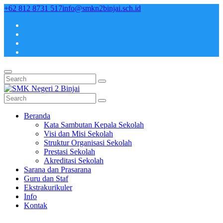
Skip
+62 812 8731 517
info@smkn2binjai.sch.id
to
content
Beranda
Kata Sambutan Kepala Sekolah
Visi dan Misi Sekolah
Struktur Organisasi Sekolah
Prestasi Sekolah
Akreditasi Sekolah
Sarana dan Prasarana
Guru dan Staf
Ekstrakurikuler
Info
Kontak