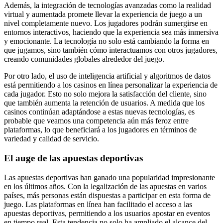
Además, la integración de tecnologías avanzadas como la realidad
virtual y aumentada promete llevar la experiencia de juego a un
nivel completamente nuevo. Los jugadores podrán sumergirse en
entornos interactivos, haciendo que la experiencia sea más inmersiva
y emocionante. La tecnología no solo está cambiando la forma en
que jugamos, sino también cómo interactuamos con otros jugadores,
creando comunidades globales alrededor del juego.
Por otro lado, el uso de inteligencia artificial y algoritmos de datos
está permitiendo a los casinos en línea personalizar la experiencia de
cada jugador. Esto no solo mejora la satisfacción del cliente, sino
que también aumenta la retención de usuarios. A medida que los
casinos continúan adaptándose a estas nuevas tecnologías, es
probable que veamos una competencia aún más feroz entre
plataformas, lo que beneficiará a los jugadores en términos de
variedad y calidad de servicio.
El auge de las apuestas deportivas
Las apuestas deportivas han ganado una popularidad impresionante
en los últimos años. Con la legalización de las apuestas en varios
países, más personas están dispuestas a participar en esta forma de
juego. Las plataformas en línea han facilitado el acceso a las
apuestas deportivas, permitiendo a los usuarios apostar en eventos
en tiempo real. Esta tendencia no solo ha ampliado el alcance del