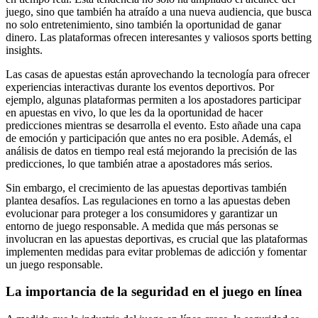
juego, sino que también ha atraído a una nueva audiencia, que busca
no solo entretenimiento, sino también la oportunidad de ganar
dinero. Las plataformas ofrecen interesantes y valiosos sports betting
insights.
Las casas de apuestas están aprovechando la tecnología para ofrecer
experiencias interactivas durante los eventos deportivos. Por
ejemplo, algunas plataformas permiten a los apostadores participar
en apuestas en vivo, lo que les da la oportunidad de hacer
predicciones mientras se desarrolla el evento. Esto añade una capa
de emoción y participación que antes no era posible. Además, el
análisis de datos en tiempo real está mejorando la precisión de las
predicciones, lo que también atrae a apostadores más serios.
Sin embargo, el crecimiento de las apuestas deportivas también
plantea desafíos. Las regulaciones en torno a las apuestas deben
evolucionar para proteger a los consumidores y garantizar un
entorno de juego responsable. A medida que más personas se
involucran en las apuestas deportivas, es crucial que las plataformas
implementen medidas para evitar problemas de adicción y fomentar
un juego responsable.
La importancia de la seguridad en el juego en línea