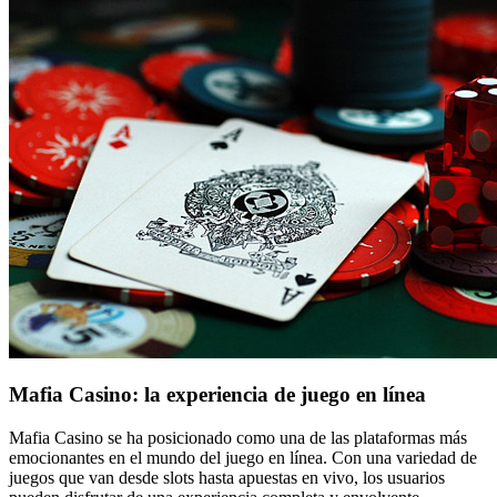
Mafia Casino: la experiencia de juego en línea
Mafia Casino se ha posicionado como una de las plataformas más
emocionantes en el mundo del juego en línea. Con una variedad de
juegos que van desde slots hasta apuestas en vivo, los usuarios