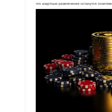
что азартные развлечения останутся позитив