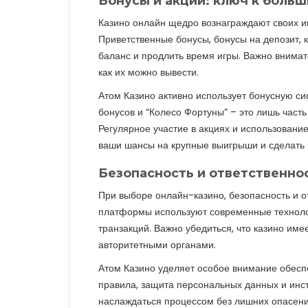
Бонусы и акции: ключ к боль
Казино онлайн щедро вознаграждают своих иг
Приветственные бонусы, бонусы на депозит, 
баланс и продлить время игры. Важно внимат
как их можно вывести.
Атом Казино активно использует бонусную си
бонусов и “Колесо Фортуны” – это лишь част
Регулярное участие в акциях и использован
ваши шансы на крупные выигрыши и сделать 
Безопасность и ответственнос
При выборе онлайн-казино, безопасность и 
платформы используют современные техноло
транзакций. Важно убедиться, что казино им
авторитетными органами.
Атом Казино уделяет особое внимание обесп
правила, защита персональных данных и инс
наслаждаться процессом без лишних опасени