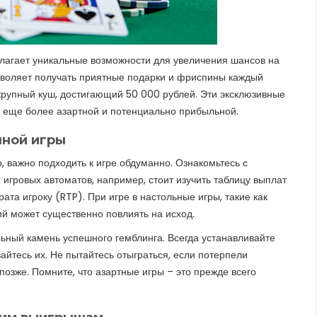
лагает уникальные возможности для увеличения шансов на
зволяет получать приятные подарки и фриспины каждый
 крупный куш, достигающий 50 000 рублей. Эти эксклюзивные
 еще более азартной и потенциально прибыльной.
шной игры
, важно подходить к игре обдуманно. Ознакомьтесь с
 игровых автоматов, например, стоит изучить таблицу выплат
ата игроку (RTP). При игре в настольные игры, такие как
ий может существенно повлиять на исход.
ьный камень успешного гемблинга. Всегда устанавливайте
йтесь их. Не пытайтесь отыграться, если потерпели
позже. Помните, что азартные игры – это прежде всего