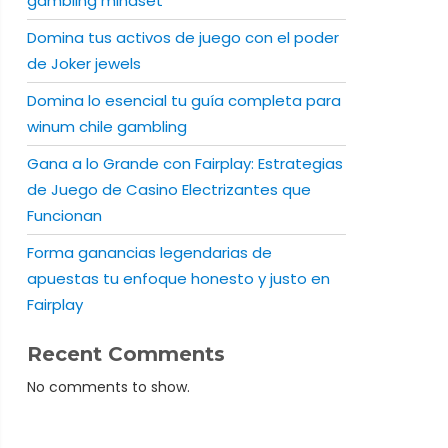
gambling mindset
Domina tus activos de juego con el poder
de Joker jewels
Domina lo esencial tu guía completa para
winum chile gambling
Gana a lo Grande con Fairplay: Estrategias
de Juego de Casino Electrizantes que
Funcionan
Forma ganancias legendarias de
apuestas tu enfoque honesto y justo en
Fairplay
Recent Comments
No comments to show.