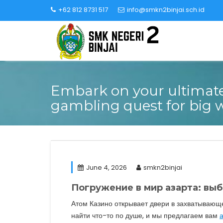
Skip
+62 812 8731 517
info@smkn2binjai.sch.id
to
content
Embark on your ultimate
gambling quest for big 
June 4, 2026
smkn2binjai
Погружение в мир азарта: выб
Атом Казино открывает двери в захватывающе
найти что-то по душе, и мы предлагаем вам