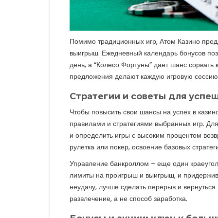
Помимо традиционных игр, Атом Казино пред
выигрыш. Ежедневный календарь бонусов по
день, а “Колесо Фортуны” дает шанс сорвать
предложения делают каждую игровую сессию
Стратегии и советы для успе
Чтобы повысить свои шансы на успех в казино
правилами и стратегиями выбранных игр. Для
и определить игры с высоким процентом возвр
рулетка или покер, освоение базовых стратег
Управление банкроллом – еще один краеугол
лимиты на проигрыш и выигрыш, и придержива
неудачу, лучше сделать перерыв и вернуться 
развлечение, а не способ заработка.