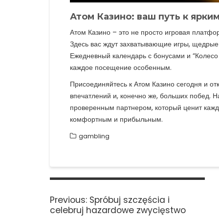
Атом Казино: ваш путь к ярки
Атом Казино – это не просто игровая платфо
Здесь вас ждут захватывающие игры, щедрые
Ежедневный календарь с бонусами и “Колесо
каждое посещение особенным.
Присоединяйтесь к Атом Казино сегодня и от
впечатлений и, конечно же, больших побед. 
проверенным партнером, который ценит каждо
комфортным и прибыльным.
gambling
Post
navigation
Previous
Previous:
Spróbuj szczęścia i
post:
celebruj hazardowe zwycięstwo