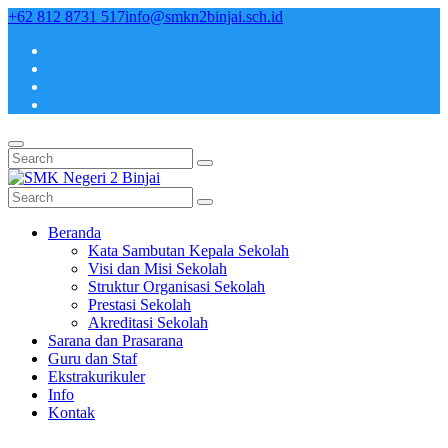
Skip
+62 812 8731 517
info@smkn2binjai.sch.id
to
content
Beranda
Kata Sambutan Kepala Sekolah
Visi dan Misi Sekolah
Struktur Organisasi Sekolah
Prestasi Sekolah
Akreditasi Sekolah
Sarana dan Prasarana
Guru dan Staf
Ekstrakurikuler
Info
Kontak