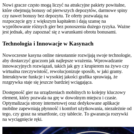
Nowi gracze często mogą liczyć na atrakcyjne pakiety powitalne,
które obejmują bonusy od pierwszych depozytów, darmowe spiny
czy nawet bonusy bez depozytu. Te oferty pozwalają na
rozpoczęcie gry z większym kapitałem i dają szansę na
wypróbowanie różnych gier bez ponoszenia dużego ryzyka. Ważne
jest jednak, aby zapoznać się z warunkami obrotu bonusami.
Technologia i Innowacje w Kasynach
Nowoczesne kasyna online nieustannie rozwijają swoje technologie,
aby dostarczyć graczom jak najlepsze wrażenia. Wprowadzanie
innowacyjnych rozwiązań, takich jak gry z krupierem na żywo czy
wirtualna rzeczywistość, rewolucjonizuje sposób, w jaki gramy.
Interaktywne funkcje i wysokiej jakości grafika sprawiają, że
rozgrywka staje się jeszcze bardziej wciągająca.
Dostępność gier na urządzeniach mobilnych to kolejny kluczowy
element, który pozwala na grę w dowolnym miejscu i czasie.
Optymalizacja strony internetowej oraz dedykowane aplikacje
mobilne zapewniają płynność i komfort użytkowania, niezależnie od
tego, czy grasz na smartfonie, czy tablecie. To gwarancja rozrywki
na wyciągnięcie ręki.