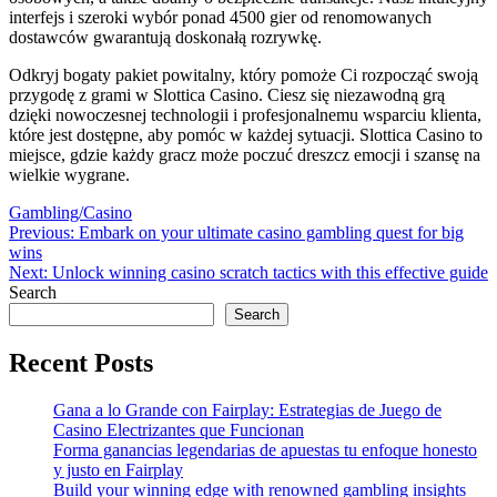
interfejs i szeroki wybór ponad 4500 gier od renomowanych
dostawców gwarantują doskonałą rozrywkę.
Odkryj bogaty pakiet powitalny, który pomoże Ci rozpocząć swoją
przygodę z grami w Slottica Casino. Ciesz się niezawodną grą
dzięki nowoczesnej technologii i profesjonalnemu wsparciu klienta,
które jest dostępne, aby pomóc w każdej sytuacji. Slottica Casino to
miejsce, gdzie każdy gracz może poczuć dreszcz emocji i szansę na
wielkie wygrane.
Gambling/Casino
Post
Previous
Previous:
Embark on your ultimate casino gambling quest for big
post:
wins
navigation
Next
Next:
Unlock winning casino scratch tactics with this effective guide
post:
Search
Search
Recent Posts
Gana a lo Grande con Fairplay: Estrategias de Juego de
Casino Electrizantes que Funcionan
Forma ganancias legendarias de apuestas tu enfoque honesto
y justo en Fairplay
Build your winning edge with renowned gambling insights