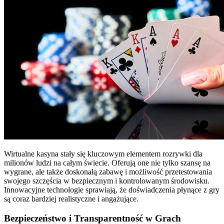
Wirtualne kasyna stały się kluczowym elementem rozrywki dla
milionów ludzi na całym świecie. Oferują one nie tylko szansę na
wygrane, ale także doskonałą zabawę i możliwość przetestowania
swojego szczęścia w bezpiecznym i kontrolowanym środowisku.
Innowacyjne technologie sprawiają, że doświadczenia płynące z gry
są coraz bardziej realistyczne i angażujące.
Bezpieczeństwo i Transparentność w Grach