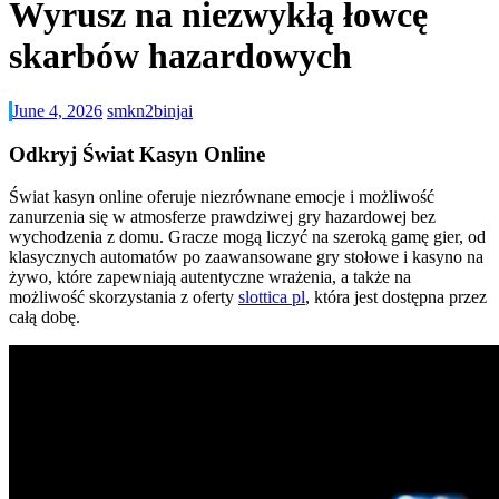
Wyrusz na niezwykłą łowcę
skarbów hazardowych
June 4, 2026
smkn2binjai
Odkryj Świat Kasyn Online
Świat kasyn online oferuje niezrównane emocje i możliwość
zanurzenia się w atmosferze prawdziwej gry hazardowej bez
wychodzenia z domu. Gracze mogą liczyć na szeroką gamę gier, od
klasycznych automatów po zaawansowane gry stołowe i kasyno na
żywo, które zapewniają autentyczne wrażenia, a także na
możliwość skorzystania z oferty
slottica pl
, która jest dostępna przez
całą dobę.