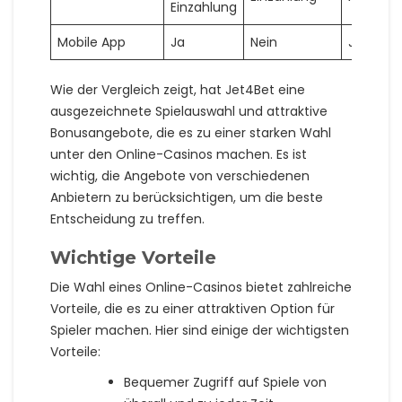
Einzahlung
Mobile App
Ja
Nein
Ja
Wie der Vergleich zeigt, hat Jet4Bet eine
ausgezeichnete Spielauswahl und attraktive
Bonusangebote, die es zu einer starken Wahl
unter den Online-Casinos machen. Es ist
wichtig, die Angebote von verschiedenen
Anbietern zu berücksichtigen, um die beste
Entscheidung zu treffen.
Wichtige Vorteile
Die Wahl eines Online-Casinos bietet zahlreiche
Vorteile, die es zu einer attraktiven Option für
Spieler machen. Hier sind einige der wichtigsten
Vorteile:
Bequemer Zugriff auf Spiele von