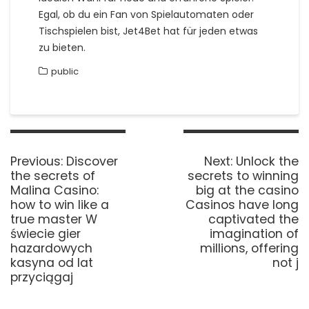
Egal, ob du ein Fan von Spielautomaten oder
Tischspielen bist, Jet4Bet hat für jeden etwas
zu bieten.
public
Post
navigation
Previous
Next
Previous:
Discover
Next:
Unlock the
post:
post:
the secrets of
secrets to winning
Malina Casino:
big at the casino
how to win like a
Casinos have long
true master W
captivated the
świecie gier
imagination of
hazardowych
millions, offering
kasyna od lat
not j
przyciągaj