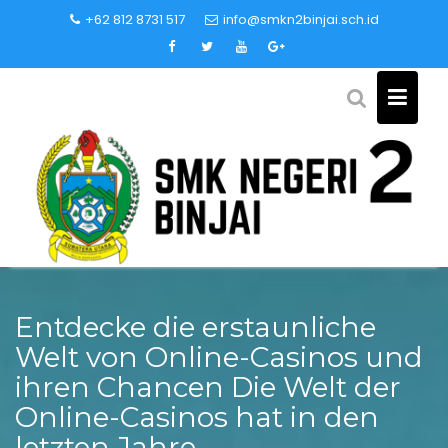
Skip
+62 812 8731 517
info@smkn2binjai.sch.id
to
content
Entdecke die erstaunliche
Welt von Online-Casinos und
ihren Chancen Die Welt der
Online-Casinos hat in den
letzten Jahre