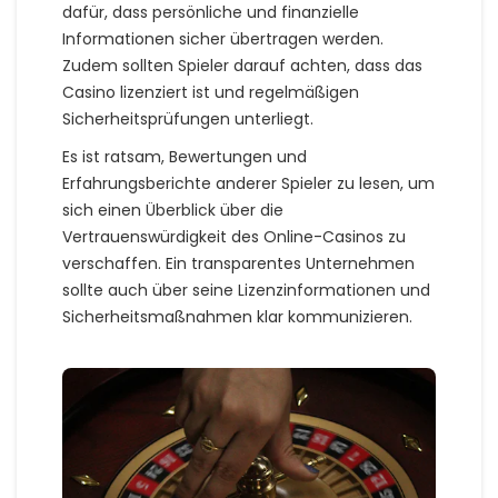
dafür, dass persönliche und finanzielle
Informationen sicher übertragen werden.
Zudem sollten Spieler darauf achten, dass das
Casino lizenziert ist und regelmäßigen
Sicherheitsprüfungen unterliegt.
Es ist ratsam, Bewertungen und
Erfahrungsberichte anderer Spieler zu lesen, um
sich einen Überblick über die
Vertrauenswürdigkeit des Online-Casinos zu
verschaffen. Ein transparentes Unternehmen
sollte auch über seine Lizenzinformationen und
Sicherheitsmaßnahmen klar kommunizieren.