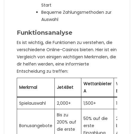
Start
Bequeme Zahlungsmethoden zur
Auswahl
Funktionsanalyse
Es ist wichtig, die Funktionen zu verstehen, die
verschiedene Online-Casinos bieten. Hier ist ein
Vergleich von einigen wichtigen Merkmalen, die
dir helfen werden, eine informierte
Entscheidung zu treffen:
Wettanbieter
Wettanb
Merkmal
Jet4Bet
A
B
Spielauswahl
2,000+
1,500+
1,800+
Bis zu
50% auf die
20 Freisp
200% auf
Bonusangebote
erste
bei der
die erste
Einzahlung
Anmeld