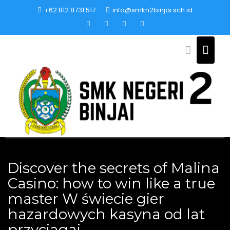
Skip
+62 812 8731 517
info@smkn2binjai.sch.id
to
content
Discover the secrets of Malina
Casino: how to win like a true
master W świecie gier
hazardowych kasyna od lat
przyciągaj