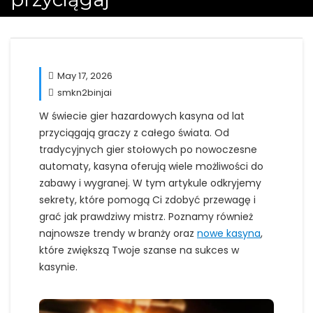
May 17, 2026
smkn2binjai
W świecie gier hazardowych kasyna od lat
przyciągają graczy z całego świata. Od
tradycyjnych gier stołowych po nowoczesne
automaty, kasyna oferują wiele możliwości do
zabawy i wygranej. W tym artykule odkryjemy
sekrety, które pomogą Ci zdobyć przewagę i
grać jak prawdziwy mistrz. Poznamy również
najnowsze trendy w branży oraz
nowe kasyna
,
które zwiększą Twoje szanse na sukces w
kasynie.