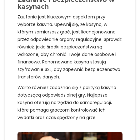
kasynach
Zaufanie jest kluczowym aspektem przy
wyborze kasyna. Upewnij się, że kasyno, w
którym zamierzasz grać, jest licencjonowane
przez odpowiednie organy regulacyjne. Sprawdź
również, jakie środki bezpieczeństwa są
wdrożone, aby chronić Twoje dane osobowe i
finansowe. Renomowane kasyna stosują
szyfrowanie SSL, aby zapewnić bezpieczeństwo
transferów danych.
Warto również zapoznać się z polityką kasyna
dotyczącą odpowiedzialnej gry. Najlepsze
kasyna oferują narzędzia do samoregulacji,
które pomaga graczom kontrolować ich
wydatki oraz czas spędzony na grze.