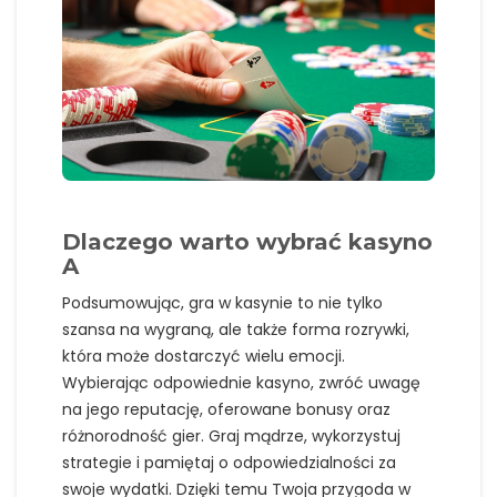
Dlaczego warto wybrać kasyno
A
Podsumowując, gra w kasynie to nie tylko
szansa na wygraną, ale także forma rozrywki,
która może dostarczyć wielu emocji.
Wybierając odpowiednie kasyno, zwróć uwagę
na jego reputację, oferowane bonusy oraz
różnorodność gier. Graj mądrze, wykorzystuj
strategie i pamiętaj o odpowiedzialności za
swoje wydatki. Dzięki temu Twoja przygoda w