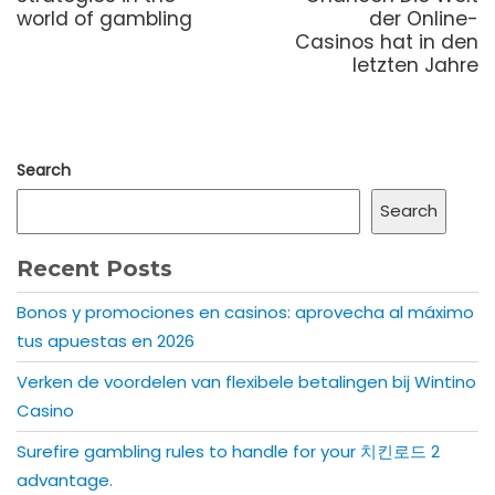
world of gambling
der Online-
Casinos hat in den
letzten Jahre
Search
Search
Recent Posts
Bonos y promociones en casinos: aprovecha al máximo
tus apuestas en 2026
Verken de voordelen van flexibele betalingen bij Wintino
Casino
Surefire gambling rules to handle for your 치킨로드 2
advantage.