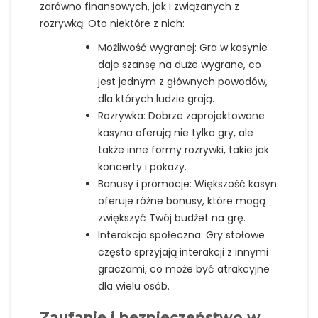
zarówno finansowych, jak i związanych z
rozrywką. Oto niektóre z nich:
Możliwość wygranej: Gra w kasynie
daje szansę na duże wygrane, co
jest jednym z głównych powodów,
dla których ludzie grają.
Rozrywka: Dobrze zaprojektowane
kasyna oferują nie tylko gry, ale
także inne formy rozrywki, takie jak
koncerty i pokazy.
Bonusy i promocje: Większość kasyn
oferuje różne bonusy, które mogą
zwiększyć Twój budżet na grę.
Interakcja społeczna: Gry stołowe
często sprzyjają interakcji z innymi
graczami, co może być atrakcyjne
dla wielu osób.
Zaufanie i bezpieczeństwo w