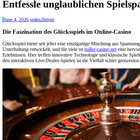
Entfessle unglaublichen Spiels
June 4, 2026
smkn2binjai
Die Faszination des Glücksspiels im Online-Casino
Glücksspiel bietet seit jeher eine einzigartige Mischung aus Spannu
Unterhaltung entwickelt, und für viele ist
baller-casino.net
eine hervor
Erlebnissen. Hier treffen innovative Technologie und klassische Spiel
den interaktiven Live-Dealer-Spielen ist die Vielfalt schier grenzenl