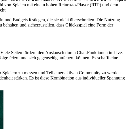
wahl von Spielen mit einem hohen Return-to-Player (RTP) und dem
cht.
ein und Budgets festlegen, die sie nicht überschreiten. Die Nutzung
u behalten und sicherzustellen, dass Glücksspiel eine Form der
 Viele Seiten fördern den Austausch durch Chat-Funktionen in Live-
olge feiern und sich gegenseitig anfeuern können. Es schafft eine
en Spielern zu messen und Teil einer aktiven Community zu werden.
enheit stärken. Es ist diese Kombination aus individueller Spannung