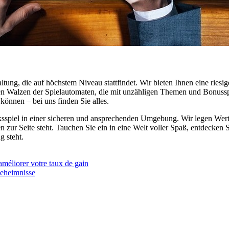
ltung, die auf höchstem Niveau stattfindet. Wir bieten Ihnen eine riesi
hen Walzen der Spielautomaten, die mit unzähligen Themen und Bonussp
können – bei uns finden Sie alles.
spiel in einer sicheren und ansprechenden Umgebung. Wir legen Wert 
 zur Seite steht. Tauchen Sie ein in eine Welt voller Spaß, entdecken 
g steht.
améliorer votre taux de gain
Geheimnisse