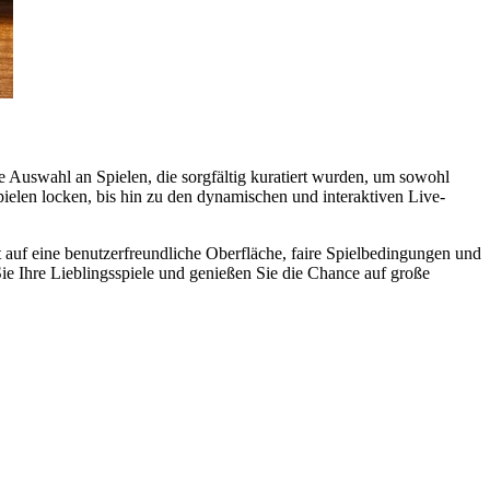
ge Auswahl an Spielen, die sorgfältig kuratiert wurden, um sowohl
ielen locken, bis hin zu den dynamischen und interaktiven Live-
auf eine benutzerfreundliche Oberfläche, faire Spielbedingungen und
Sie Ihre Lieblingsspiele und genießen Sie die Chance auf große