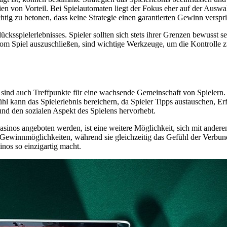
ien von Vorteil. Bei Spielautomaten liegt der Fokus eher auf der Aus
tig zu betonen, dass keine Strategie einen garantierten Gewinn verspri
cksspielerlebnisses. Spieler sollten sich stets ihrer Grenzen bewusst s
vom Spiel auszuschließen, sind wichtige Werkzeuge, um die Kontrolle z
e sind auch Treffpunkte für eine wachsende Gemeinschaft von Spielern.
l kann das Spielerlebnis bereichern, da Spieler Tipps austauschen, Erf
nd den sozialen Aspekt des Spielens hervorhebt.
asinos angeboten werden, ist eine weitere Möglichkeit, sich mit ander
 Gewinnmöglichkeiten, während sie gleichzeitig das Gefühl der Verbund
inos so einzigartig macht.