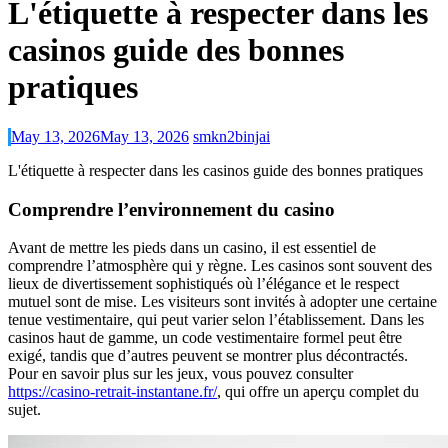
L'étiquette à respecter dans les
casinos guide des bonnes
pratiques
May 13, 2026
May 13, 2026
smkn2binjai
L'étiquette à respecter dans les casinos guide des bonnes pratiques
Comprendre l’environnement du casino
Avant de mettre les pieds dans un casino, il est essentiel de
comprendre l’atmosphère qui y règne. Les casinos sont souvent des
lieux de divertissement sophistiqués où l’élégance et le respect
mutuel sont de mise. Les visiteurs sont invités à adopter une certaine
tenue vestimentaire, qui peut varier selon l’établissement. Dans les
casinos haut de gamme, un code vestimentaire formel peut être
exigé, tandis que d’autres peuvent se montrer plus décontractés.
Pour en savoir plus sur les jeux, vous pouvez consulter
https://casino-retrait-instantane.fr/
, qui offre un aperçu complet du
sujet.