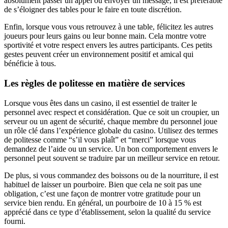
absolument passer un appel ou envoyer un message, il est préférable
de s’éloigner des tables pour le faire en toute discrétion.
Enfin, lorsque vous vous retrouvez à une table, félicitez les autres
joueurs pour leurs gains ou leur bonne main. Cela montre votre
sportivité et votre respect envers les autres participants. Ces petits
gestes peuvent créer un environnement positif et amical qui
bénéficie à tous.
Les règles de politesse en matière de services
Lorsque vous êtes dans un casino, il est essentiel de traiter le
personnel avec respect et considération. Que ce soit un croupier, un
serveur ou un agent de sécurité, chaque membre du personnel joue
un rôle clé dans l’expérience globale du casino. Utilisez des termes
de politesse comme “s’il vous plaît” et “merci” lorsque vous
demandez de l’aide ou un service. Un bon comportement envers le
personnel peut souvent se traduire par un meilleur service en retour.
De plus, si vous commandez des boissons ou de la nourriture, il est
habituel de laisser un pourboire. Bien que cela ne soit pas une
obligation, c’est une façon de montrer votre gratitude pour un
service bien rendu. En général, un pourboire de 10 à 15 % est
apprécié dans ce type d’établissement, selon la qualité du service
fourni.