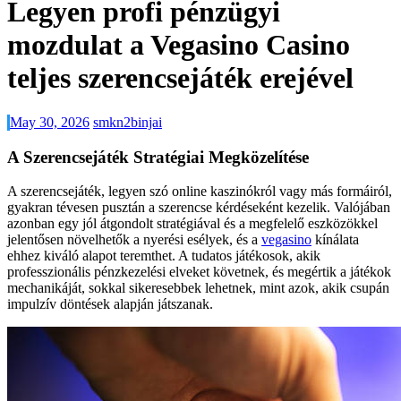
Legyen profi pénzügyi
mozdulat a Vegasino Casino
teljes szerencsejáték erejével
May 30, 2026
smkn2binjai
A Szerencsejáték Stratégiai Megközelítése
A szerencsejáték, legyen szó online kaszinókról vagy más formáiról,
gyakran tévesen pusztán a szerencse kérdéseként kezelik. Valójában
azonban egy jól átgondolt stratégiával és a megfelelő eszközökkel
jelentősen növelhetők a nyerési esélyek, és a
vegasino
kínálata
ehhez kiváló alapot teremthet. A tudatos játékosok, akik
professzionális pénzkezelési elveket követnek, és megértik a játékok
mechanikáját, sokkal sikeresebbek lehetnek, mint azok, akik csupán
impulzív döntések alapján játszanak.