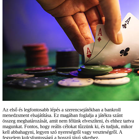
Az első és legfontosabb lépés a szerencsejátékban a bankroll
menedzsment elsajátítása. Ez magában foglalja a játékra szánt
összeg meghatározását, amit nem félünk elveszíteni, és ehhez tartva
magunkat. Fontos, hogy reális célokat tűzzünk ki, és tudjuk, mikor
kell abbahagyni, legyen szó nyereségről vagy veszteségről. A
fegyelem kulcsfontosságú a hosszú távú sikerhez.