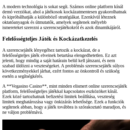
A modern technológia is sokat segít. Számos online platform kínál
demó verziókat, ahol a játékosok kockázatmentesen gyakorolhatnak
és kipróbálhatják a különböző stratégiákat. Ezenkívül léteznek
oktatóanyagok és útmutatók, amelyek segítenek mélyebb
ismereteket szerezni a szerencsejátékokról és azok dinamikájáról.
Felelősségteljes Játék és Kockázatkezelés
A szerencsejáték lényegéhez tartozik a kockázat, de a
felelősségteljes játék elveinek betartása elengedhetetlen. Ez azt
jelenti, hogy mindig a saját határain belül kell játszani, és nem
szabad üldözni a veszteségeket. A problémás szerencsejáték súlyos
következményekkel járhat, ezért fontos az önkontroll és szükség
esetén a segítségkérés.
A **Vegasino Casino**, mint minden elismert online szerencsejáték
platform, felelősségteljes játékkal kapcsolatos eszközöket kínál.
Ezek közé tartozhatnak befizetési limitek beállítása, veszteség
limitek meghatározása vagy önkizárás lehetősége. Ezek a funkciók
segítenek abban, hogy a játék továbbra is szórakoztató maradjon, és
ne váljon problémává.