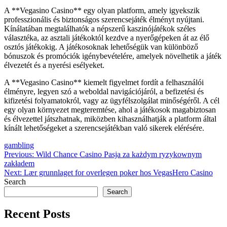
A **Vegasino Casino** egy olyan platform, amely igyekszik
professzionális és biztonságos szerencsejáték élményt nyújtani.
Kínálatában megtalálhatók a népszerű kaszinójátékok széles
választéka, az asztali játékoktól kezdve a nyerőgépeken át az élő
osztós játékokig. A játékosoknak lehetőségük van különböző
bónuszok és promóciók igénybevételére, amelyek növelhetik a játék
élvezetét és a nyerési esélyeket.
A **Vegasino Casino** kiemelt figyelmet fordít a felhasználói
élményre, legyen szó a weboldal navigációjáról, a befizetési és
kifizetési folyamatokról, vagy az ügyfélszolgálat minőségéről. A cél
egy olyan környezet megteremtése, ahol a játékosok magabiztosan
és élvezettel játszhatnak, miközben kihasználhatják a platform által
kínált lehetőségeket a szerencsejátékban való sikerek elérésére.
gambling
Post
Previous
Previous:
Wild Chance Casino Pasja za każdym ryzykownym
post:
zakładem
navigation
Next
Next:
Lær grunnlaget for overlegen poker hos VegasHero Casino
post:
Search
Search
Recent Posts