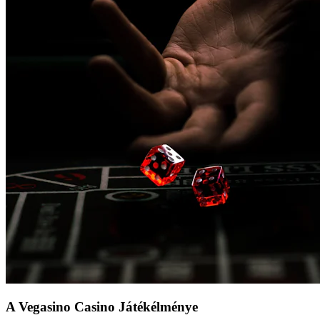
A Vegasino Casino Játékélménye