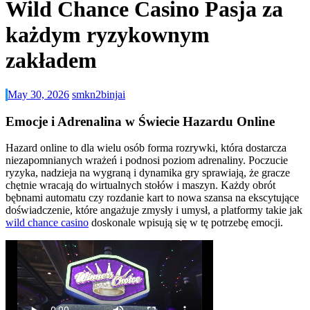
Wild Chance Casino Pasja za
każdym ryzykownym
zakładem
May 30, 2026
smkn2binjai
Emocje i Adrenalina w Świecie Hazardu Online
Hazard online to dla wielu osób forma rozrywki, która dostarcza
niezapomnianych wrażeń i podnosi poziom adrenaliny. Poczucie
ryzyka, nadzieja na wygraną i dynamika gry sprawiają, że gracze
chętnie wracają do wirtualnych stołów i maszyn. Każdy obrót
bębnami automatu czy rozdanie kart to nowa szansa na ekscytujące
doświadczenie, które angażuje zmysły i umysł, a platformy takie jak
wild chance casino
doskonale wpisują się w tę potrzebę emocji.