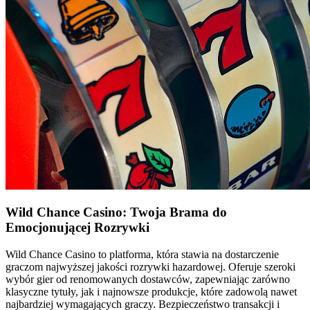
Wild Chance Casino: Twoja Brama do
Emocjonującej Rozrywki
Wild Chance Casino to platforma, która stawia na dostarczenie
graczom najwyższej jakości rozrywki hazardowej. Oferuje szeroki
wybór gier od renomowanych dostawców, zapewniając zarówno
klasyczne tytuły, jak i najnowsze produkcje, które zadowolą nawet
najbardziej wymagających graczy. Bezpieczeństwo transakcji i